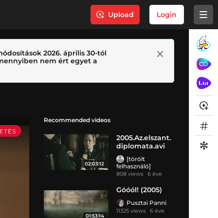
Upload
Login
ódosítások 2026. április 30-tól
 Amennyiben nem ért egyet a
Recommended videos
2005.Az.elszant.
diplomata.avi
[törölt
02:03:12
felhasználó]
808 views
6 éve
Góóól! (2005)
Pusztai Panni
11325 views
6 éve
01:53:14