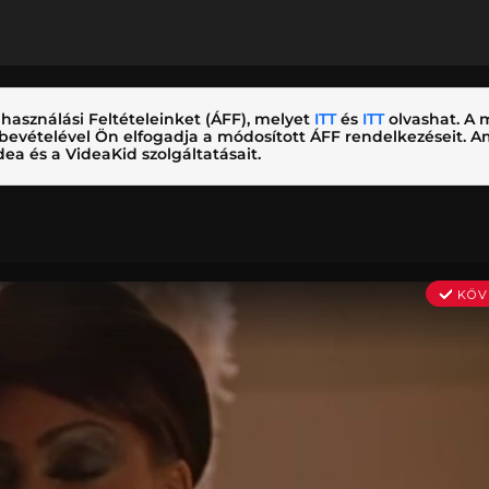
használási Feltételeinket (ÁFF), melyet
ITT
és
ITT
olvashat. A m
nybevételével Ön elfogadja a módosított ÁFF rendelkezéseit.
ea és a VideaKid szolgáltatásait.