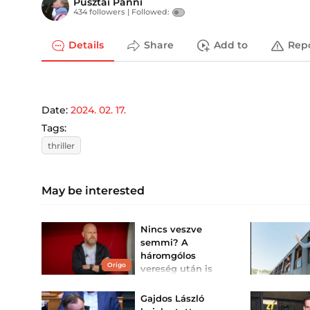
Pusztai Panni
434 followers |
Followed:
Details
Share
Add to
Rep
Date:
2024. 02. 17.
Tags:
thriller
May be interested
Nincs veszve
semmi? A
háromgólos
Origo
vereség után is
bizakodnak
Debrecenben
Gajdos László
A DVSC hazai pályán