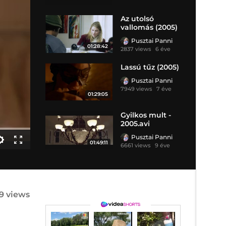
Az utolsó
vallomás (2005)
Pusztai Panni
01:28:42
2837 views
6 éve
Lassú tűz (2005)
Pusztai Panni
7949 views
7 éve
01:29:05
Gyilkos mult -
2005.avi
Pusztai Panni
01:49:11
6661 views
9 éve
99 views