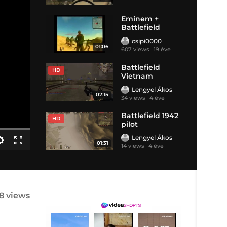
Eminem +
Battlefield
csipi0000
01:06
607 views
19 éve
Battlefield
HD
Vietnam
gameplay
Lengyel Ákos
02:15
34 views
4 éve
Battlefield 1942
HD
pilot
Lengyel Ákos
01:31
14 views
4 éve
18 views