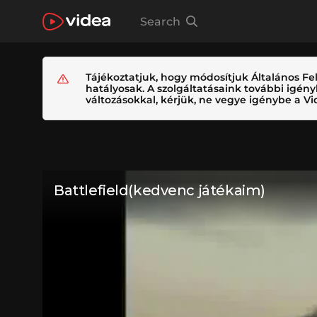
Search
Tájékoztatjuk, hogy módosítjuk Általános Fel
hatályosak. A szolgáltatásaink további igé
változásokkal, kérjük, ne vegye igénybe a Vid