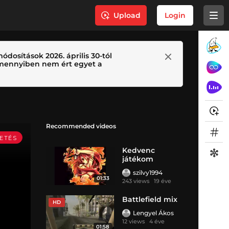
Upload
Login
ódosítások 2026. április 30-tól
 Amennyiben nem ért egyet a
Recommended videos
Kedvenc
játékom
szilvy1994
01:33
243 views
19 éve
Battlefield mix
HD
Lengyel Ákos
12 views
4 éve
01:58