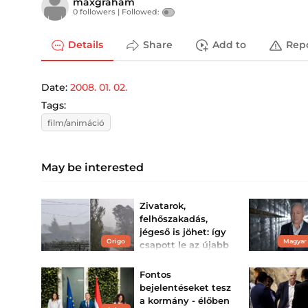
maxgraham
0 followers |
Followed:
Details
Share
Add to
Rep
Date:
2008. 01. 02.
Tags:
film/animáció
May be interested
Zivatarok,
felhőszakadás,
jégeső is jöhet: így
Origo
Magyar
csapott le az újabb
eső Magyarországra
– videó
Fontos
Mutatjuk a legfrissebb
bejelentéseket tesz
videókat!
a kormány - élőben