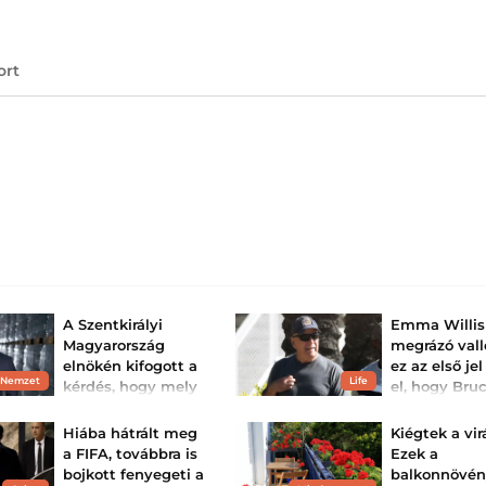
ort
A Szentkirályi
Emma Willis
Magyarország
megrázó val
elnökén kifogott a
ez az első jel
 Nemzet
Life
kérdés, hogy mely
el, hogy Bru
településeken
Willis beteg
osztottak vizet az
súlyosabb, mi
Hiába hátrált meg
Kiégtek a vi
id...
Őszintén mesélt a
a FIFA, továbbra is
Ezek a
tünetről, amely é
Balogh Leventétől
bojkott fenyegeti a
balkonnövé
diagnózis előtt fe
kértünk válaszokat, nem