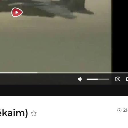
tékaim)
2