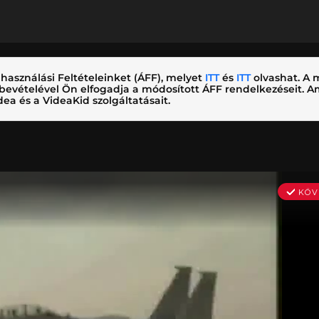
használási Feltételeinket (ÁFF), melyet
ITT
és
ITT
olvashat. A m
nybevételével Ön elfogadja a módosított ÁFF rendelkezéseit.
ea és a VideaKid szolgáltatásait.