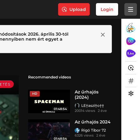
Upload
Login
ódosítások 2026. április 30-tól
 Amennyiben nem ért egyet a
Recommended videos
Az űrhajós
HD
(2024)
LE†aszí†o††
01:48:54
20014 views
2 éve
Az űrhajós 2024
Rigó Tibor 72
6326 views
2 éve
01:48:54