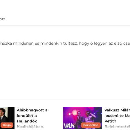
ort
ocházka mindenen és mindenkin túltesz, hogy ő legyen az első cs
Alábbhagyott a
Valkusz Milá
lendület a
lecserélte Ma
Hajlandók
Petit?
Origo
Borsonline
Koalíciójában,
Bejelentetté