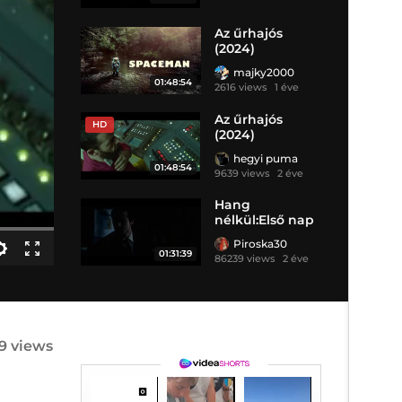
Az űrhajós
(2024)
majky2000
01:48:54
2616 views
1 éve
Az űrhajós
HD
(2024)
hegyi puma
01:48:54
9639 views
2 éve
Hang
nélkül:Első nap
(2024)
Piroska30
01:31:39
86239 views
2 éve
29 views