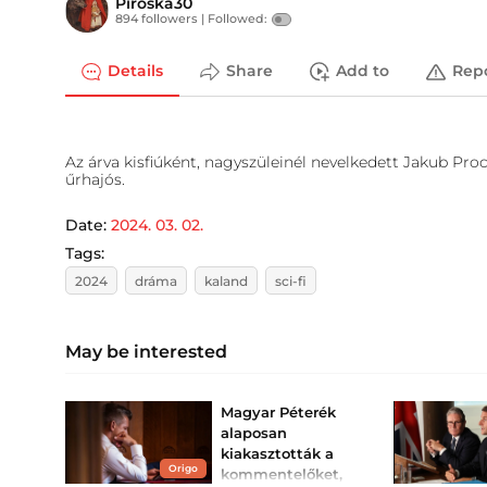
Piroska30
894 followers |
Followed:
Details
Share
Add to
Rep
Az árva kisfiúként, nagyszüleinél nevelkedett Jakub Pr
űrhajós.
Date:
2024. 03. 02.
Tags:
2024
dráma
kaland
sci-fi
May be interested
Magyar Péterék
alaposan
kiakasztották a
Origo
kommentelőket,