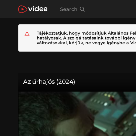
Search
Tájékoztatjuk, hogy módosítjuk Általános Fel
hatályosak. A szolgáltatásaink további igé
változásokkal, kérjük, ne vegye igénybe a Vid