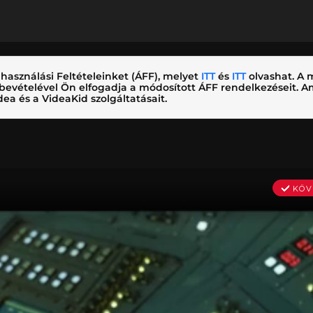
használási Feltételeinket (ÁFF), melyet
ITT
és
ITT
olvashat. A m
nybevételével Ön elfogadja a módosított ÁFF rendelkezéseit.
ea és a VideaKid szolgáltatásait.