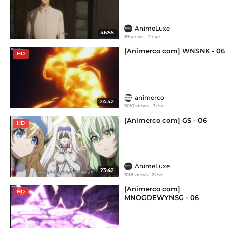
AnimeLuxe
46:55
83 views
2 éve
[Animerco com] WNSNK - 06
HD
animerco
24:42
3010 views
3 éve
[Animerco com] GS - 06
HD
AnimeLuxe
23:42
1018 views
2 éve
[Animerco com]
HD
MNOGDEWYNSG - 06