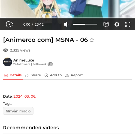
[Animerco com] MSNA - 06
2.325 views
AnimeLuxe
24 followers |
Followed:
Details
Share
Add to
Report
Date:
2024. 03. 06.
Tags:
film/animáció
Recommended videos