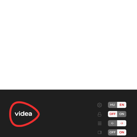
HU
EN
OFF
ON
OFF
ON