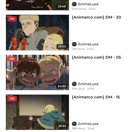
AnimeLuxe
26:48
1209 views
2 éve
[Animerco com] DM - 20
HD
AnimeLuxe
25:02
325 views
2 éve
[Animerco com] DM - 05
HD
AnimeLuxe
24:30
338 views
2 éve
[Animerco com] DM - 15
HD
AnimeLuxe
25:33
388 views
2 éve