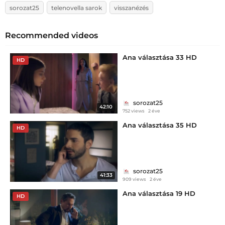
sorozat25
telenovella sarok
visszanézés
Recommended videos
Ana választása 33 HD
HD
sorozat25
42:10
752 views
2 éve
Ana választása 35 HD
HD
sorozat25
41:33
909 views
2 éve
Ana választása 19 HD
HD