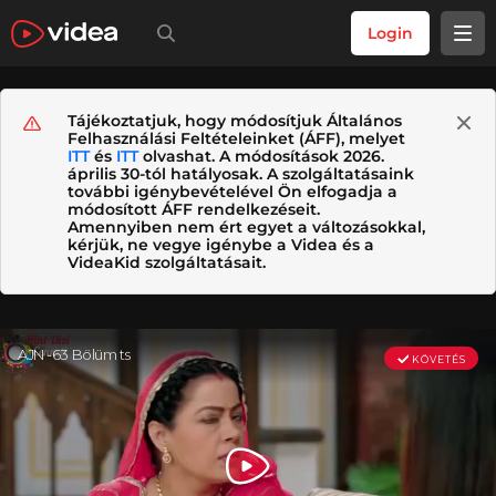
Login
Tájékoztatjuk, hogy módosítjuk Általános
Felhasználási Feltételeinket (ÁFF), melyet
ITT
és
ITT
olvashat. A módosítások 2026.
április 30-tól hatályosak. A szolgáltatásaink
további igénybevételével Ön elfogadja a
módosított ÁFF rendelkezéseit.
Amennyiben nem ért egyet a változásokkal,
kérjük, ne vegye igénybe a Videa és a
VideaKid szolgáltatásait.