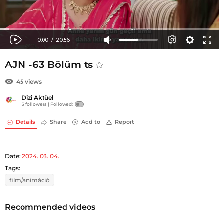
AJN -63 Bölüm ts
45 views
Dizi Aktüel
6 followers |
Followed:
Details
Share
Add to
Report
Date:
2024. 03. 04.
Tags:
film/animáció
Recommended videos