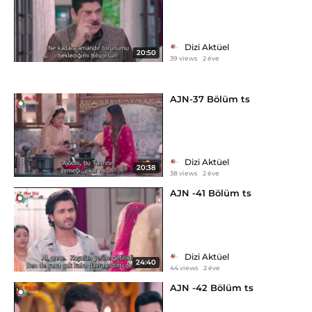
Dizi Aktüel
20:50
39 views
2 éve
AJN-37 Bölüm ts
Dizi Aktüel
20:38
38 views
2 éve
AJN -41 Bölüm ts
Dizi Aktüel
24:40
44 views
2 éve
AJN -42 Bölüm ts