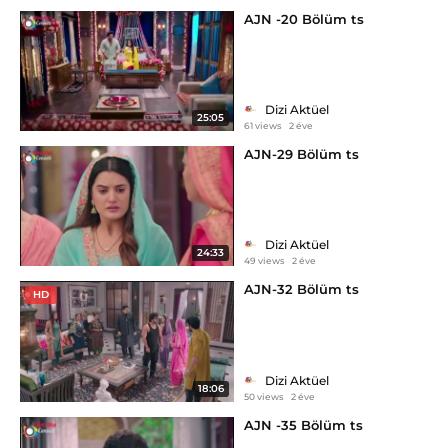
AJN -20 Bölüm ts
Dizi Aktüel
25:05
61 views
2 éve
AJN-29 Bölüm ts
Dizi Aktüel
24:33
49 views
2 éve
AJN-32 Bölüm ts
HD
Dizi Aktüel
18:06
50 views
2 éve
AJN -35 Bölüm ts