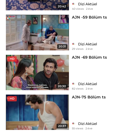
Dizi Aktüel
20:42
40 views
2 éve
AJN -59 Bölüm ts
Dizi Aktüel
20:31
29 views
2 éve
AJN -69 Bölüm ts
HD
Dizi Aktüel
20:30
82 views
2 éve
AJN-75 Bölüm ts
HD
Dizi Aktüel
20:37
55 views
2 éve