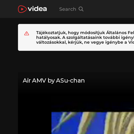
Search
Tájékoztatjuk, hogy módosítjuk Általános Fel
hatályosak. A szolgáltatásaink további igé
változásokkal, kérjük, ne vegye igénybe a Vid