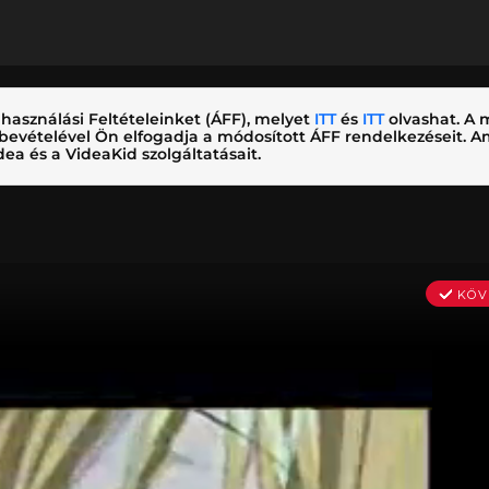
használási Feltételeinket (ÁFF), melyet
ITT
és
ITT
olvashat. A m
nybevételével Ön elfogadja a módosított ÁFF rendelkezéseit.
ea és a VideaKid szolgáltatásait.