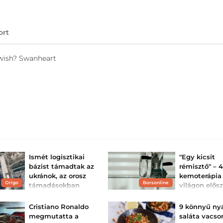
ort
twish? Swanheart
Ismét logisztikai
"Egy kicsit
bázist támadtak az
rémisztő" – 
ukránok, az orosz
kemoterápia
Origo
Borsonline
támadásokban
világon elős
több civil
egy új, élet
megsérült
kezelést egy..
Cristiano Ronaldo
9 könnyű nyá
Lakóházak és járművek is
Vajon ez lehet a 
megmutatta a
saláta vacsor
megrongálódtak.
fegyver a rák elle