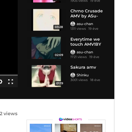
1905 views
19 éve
Chrno Crusade
AMV by ASu-
chan
asu-chan
03:28
1311 views
19 éve
Everytime we
touch AMV!BY
ASu
asu-chan
02:09
1721 views
19 éve
Sakura amv
Shinku
3001 views
18 éve
01:19
32 views