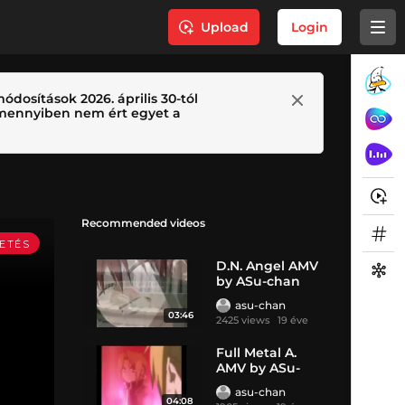
Upload
Login
ódosítások 2026. április 30-tól
 Amennyiben nem ért egyet a
Recommended videos
D.N. Angel AMV
by ASu-chan
asu-chan
03:46
2425 views
19 éve
Full Metal A.
AMV by ASu-
chan
asu-chan
04:08