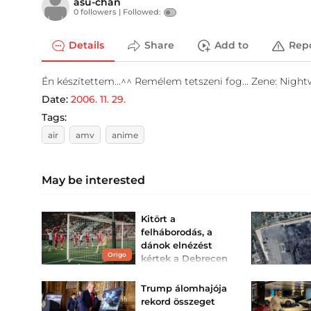
asu-chan
0 followers |
Followed:
Details
Share
Add to
Rep
Én készítettem...^^ Remélem tetszeni fog... Zene: Nigh
Date:
2006. 11. 29.
Tags:
air
amv
anime
May be interested
Kitört a
felháborodás, a
dánok elnézést
Origo
kértek a Debrecen
elleni kupameccs
után
Trump álomhajója
Hiába a 3-0-s győzelem,
rekord összeget
nem lehettek teljesen