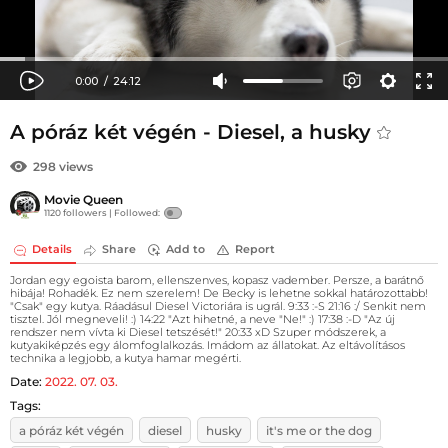
A póráz két végén - Diesel, a husky
298 views
Movie Queen
1120 followers |
Followed:
Details
Share
Add to
Report
Jordan egy egoista barom, ellenszenves, kopasz vadember. Persze, a barátnő
hibája! Rohadék. Ez nem szerelem! De Becky is lehetne sokkal határozottabb!
"Csak" egy kutya. Ráadásul Diesel Victoriára is ugrál. 9:33 :-S 21:16 :/ Senkit nem
tisztel. Jól megneveli! :) 14:22 "Azt hihetné, a neve "Ne!" :) 17:38 :-D "Az új
rendszer nem vívta ki Diesel tetszését!" 20:33 xD Szuper módszerek, a
kutyakiképzés egy álomfoglalkozás. Imádom az állatokat. Az eltávolításos
technika a legjobb, a kutya hamar megérti.
Date:
2022. 07. 03.
Tags:
a póráz két végén
diesel
husky
it's me or the dog