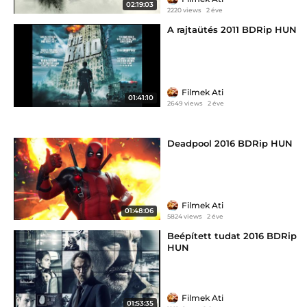
02:19:03
2220 views
2 éve
A rajtaütés 2011 BDRip HUN
Filmek Ati
01:41:10
2649 views
2 éve
Deadpool 2016 BDRip HUN
Filmek Ati
01:48:06
5824 views
2 éve
Beépített tudat 2016 BDRip
HUN
Filmek Ati
01:53:35