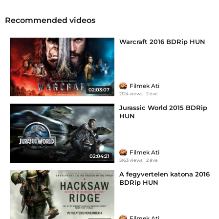
Recommended videos
Warcraft 2016 BDRip HUN
Filmek Ati
02:03:07
2124 views
2 éve
Jurassic World 2015 BDRip
HUN
Filmek Ati
02:04:21
5163 views
2 éve
A fegyvertelen katona 2016
BDRip HUN
Filmek Ati