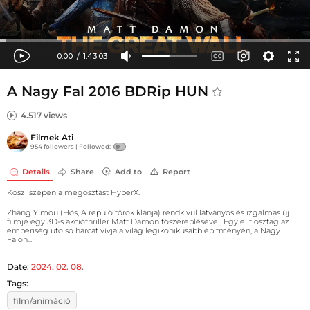
A Nagy Fal 2016 BDRip HUN
4.517 views
Filmek Ati
954 followers |
Followed:
Details
Share
Add to
Report
Köszi szépen a megosztást HyperX.
Zhang Yimou (Hős, A repülő tőrök klánja) rendkívül látványos és izgalmas új
filmje egy 3D-s akcióthriller Matt Damon főszereplésével. Egy elit osztag az
emberiség utolsó harcát vívja a világ legikonikusabb építményén, a Nagy
Falon...
Date:
2024. 02. 08.
Tags:
film/animáció