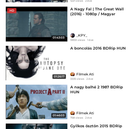
1221 views
2 éve
A Nagy Fal | The Great Wall
HD
(2016) - 1080p / Magyar
_KPY_
01:43:03
9859 views
1 éve
A boncolás 2016 BDRip HUN
Filmek Ati
01:26:17
3335 views
2 éve
A nagy balhé 2 1987 BDRip
HUN
Filmek Ati
01:46:03
758 views
2 éve
Gyilkos ösztön 2015 BDRip