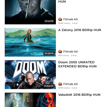
HUN
Filmek Ati
01:41:31
3536 views
2 éve
A Zátony 2016 BDRip HUN
Filmek Ati
01:26:16
5011 views
2 éve
Doom 2005 UNRATED
EXTENDED BDRip HUN
Filmek Ati
01:52:45
1678 views
2 éve
Vaksötét 2016 BDRip HUN