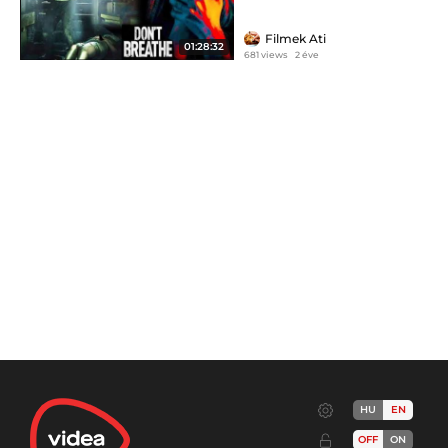
Filmek Ati
01:28:32
681 views
2 éve
HU
EN
OFF
ON