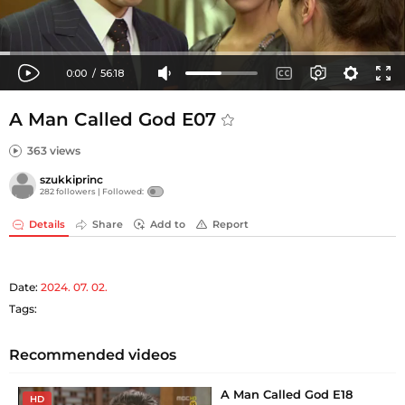
A Man Called God E07
363 views
szukkiprinc
282 followers |
Followed:
Details
Share
Add to
Report
Date:
2024. 07. 02.
Tags:
Recommended videos
A Man Called God E18
HD