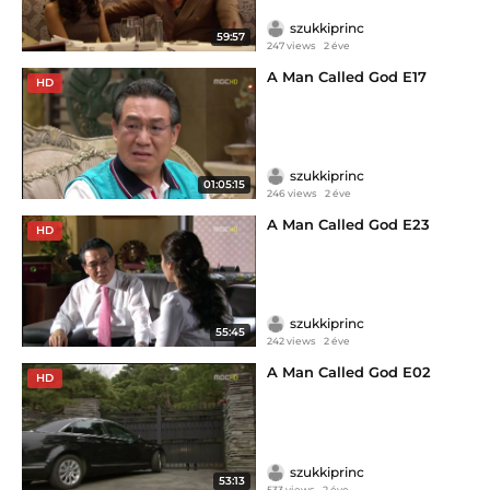
szukkiprinc
59:57
247 views
2 éve
A Man Called God E17
HD
szukkiprinc
01:05:15
246 views
2 éve
A Man Called God E23
HD
szukkiprinc
55:45
242 views
2 éve
A Man Called God E02
HD
szukkiprinc
53:13
533 views
2 éve