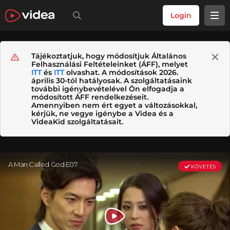
Login
Tájékoztatjuk, hogy módosítjuk Általános
Felhasználási Feltételeinket (ÁFF), melyet
ITT
és
ITT
olvashat. A módosítások 2026.
április 30-tól hatályosak. A szolgáltatásaink
további igénybevételével Ön elfogadja a
módosított ÁFF rendelkezéseit.
Amennyiben nem ért egyet a változásokkal,
kérjük, ne vegye igénybe a Videa és a
VideaKid szolgáltatásait.