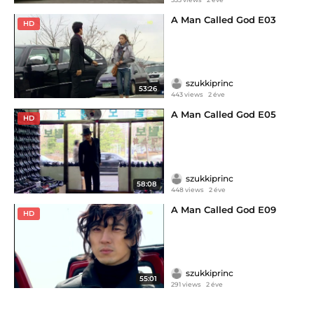
A Man Called God E03
HD
szukkiprinc
53:26
443 views
2 éve
A Man Called God E05
HD
szukkiprinc
58:08
448 views
2 éve
A Man Called God E09
HD
szukkiprinc
55:01
291 views
2 éve