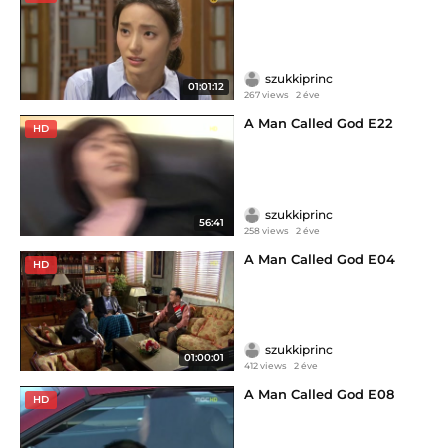
szukkiprinc
01:01:12
267 views
2 éve
A Man Called God E22
HD
szukkiprinc
56:41
258 views
2 éve
A Man Called God E04
HD
szukkiprinc
01:00:01
412 views
2 éve
A Man Called God E08
HD