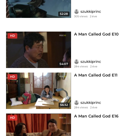
szukkiprinc
52:28
305 views
2 éve
A Man Called God E10
HD
szukkiprinc
54:07
284 views
2 éve
A Man Called God E11
HD
szukkiprinc
56:32
284 views
2 éve
A Man Called God E16
HD