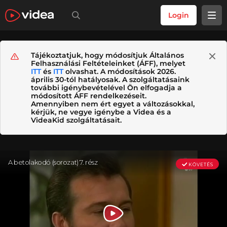
Login
Tájékoztatjuk, hogy módosítjuk Általános
Felhasználási Feltételeinket (ÁFF), melyet
ITT
és
ITT
olvashat. A módosítások 2026.
április 30-tól hatályosak. A szolgáltatásaink
további igénybevételével Ön elfogadja a
módosított ÁFF rendelkezéseit.
Amennyiben nem ért egyet a változásokkal,
kérjük, ne vegye igénybe a Videa és a
VideaKid szolgáltatásait.