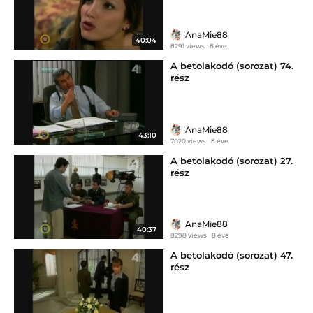
AnaMie88
40:04
8291 views
8 éve
A betolakodó (sorozat) 74.
rész
AnaMie88
43:10
7020 views
8 éve
A betolakodó (sorozat) 27.
rész
AnaMie88
40:37
8298 views
8 éve
A betolakodó (sorozat) 47.
rész