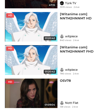
Türk TV
47:15
3919 views
2 éve
[Witanime com]
HD
NNTM2HNNMT HD
witpiece
01:20:42
840 views
2 éve
[Witanime com]
HD
NNTM2HNNMT FHD
witpiece
01:20:42
786 views
2 éve
OSV78
HD
Nott Flat
01:09:04
138 views
2 éve