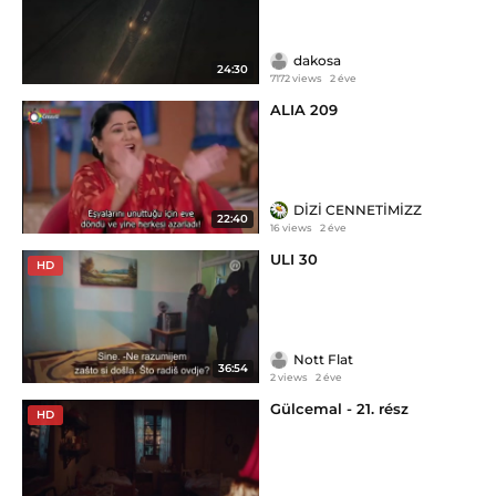
dakosa
24:30
7172 views
2 éve
ALIA 209
DİZİ CENNETİMİZZ
22:40
16 views
2 éve
ULI 30
HD
Nott Flat
36:54
2 views
2 éve
Gülcemal - 21. rész
HD