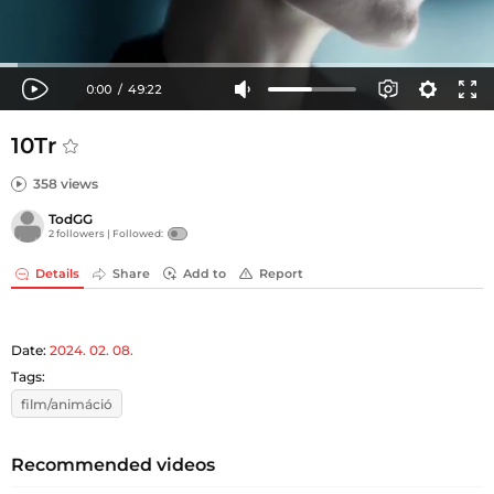
10Tr
358 views
TodGG
2 followers |
Followed:
Details
Share
Add to
Report
Date:
2024. 02. 08.
Tags:
film/animáció
Recommended videos