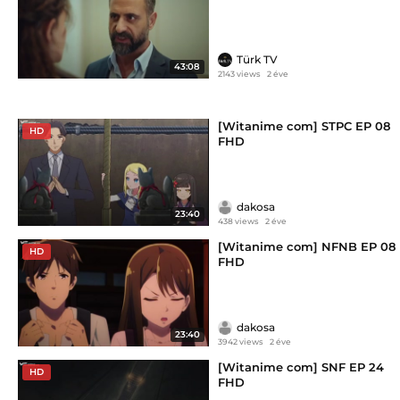
Türk TV
43:08
2143 views
2 éve
[Witanime com] STPC EP 08
HD
FHD
dakosa
23:40
438 views
2 éve
[Witanime com] NFNB EP 08
HD
FHD
dakosa
23:40
3942 views
2 éve
[Witanime com] SNF EP 24
HD
FHD