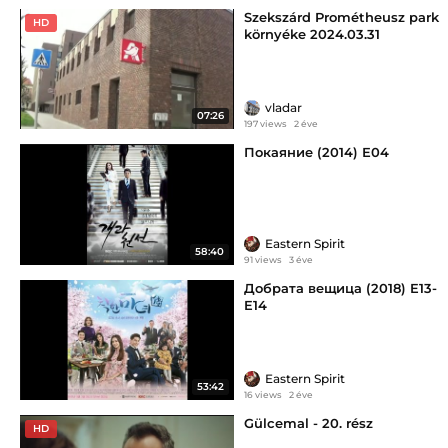
Szekszárd Prométheusz park
HD
környéke 2024.03.31
vladar
07:26
197 views
2 éve
Покаяние (2014) Е04
Eastern Spirit
58:40
91 views
3 éve
Добрата вещица (2018) E13-
E14
Eastern Spirit
53:42
16 views
2 éve
Gülcemal - 20. rész
HD