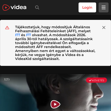
Login
Tájékoztatjuk, hogy módosítjuk Általános
Felhasználási Feltételeinket (ÁFF), melyet
ITT
és
ITT
olvashat. A módosítások 2026.
április 30-tól hatályosak. A szolgáltatásaink
további igénybevételével Ön elfogadja a
módosított ÁFF rendelkezéseit.
Amennyiben nem ért egyet a változásokkal,
kérjük, ne vegye igénybe a Videa és a
VideaKid szolgáltatásait.