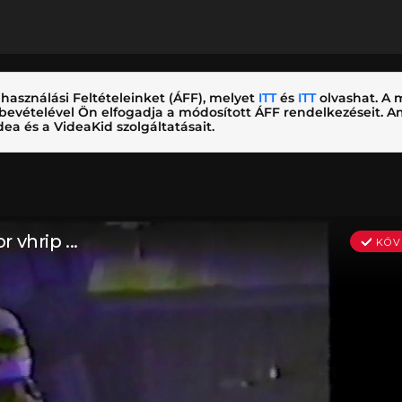
használási Feltételeinket (ÁFF), melyet
ITT
és
ITT
olvashat. A m
nybevételével Ön elfogadja a módosított ÁFF rendelkezéseit.
ea és a VideaKid szolgáltatásait.