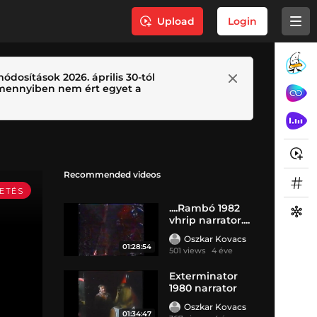
Upload
Login
ódosítások 2026. április 30-tól
 Amennyiben nem ért egyet a
Recommended videos
....Rambó 1982
vhrip narrator....
Oszkar Kovacs
01:28:54
501 views
4 éve
Exterminator
1980 narrator
vhsrip
Oszkar Kovacs
01:34:47