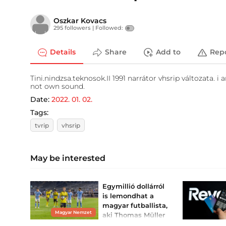
Oszkar Kovacs
295 followers |
Followed:
Details
Share
Add to
Rep
Tini.nindzsa.teknosok.II 1991 narrátor vhsrip változata. 
not own sound.
Date:
2022. 01. 02.
Tags:
tvrip
vhsrip
May be interested
Egymillió dollárról
is lemondhat a
magyar futballista,
Magyar Nemzet
aki Thomas Müller
klubjába tart