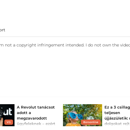
ort
i am not a copyright infringement intended. I do not own the video
A Revolut tanácsot
Ez a 3 csilla
adott a
teljesen
megzavarodott
újjászületik
VG
Borsonline
ügyfeleknek – ezért
dolgokat rejt
nem férnek hozzá
számukra az