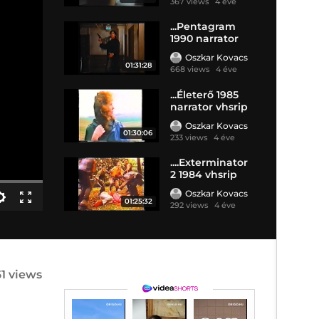
367 views
4 éve
...Pentagram
1990 narrator
vhsrip ... .
Oszkar Kovacs
01:31:28
668 views
4 éve
...Életerő 1985
narrator vhsrip
...
Oszkar Kovacs
01:30:06
233 views
4 éve
....Exterminator
2 1984 vhsrip
narrator..
Oszkar Kovacs
01:25:32
292 views
4 éve
61 views