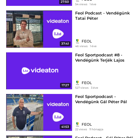
27:50
54 views
1 éve
Feol Podcast - Vendégünk
Tatai Péter
FEOL
37:41
46 views
1 éve
Feol Sportpodcast #8 -
Vendégünk Terjék Lajos
egykori válogatott labdarúgó
FEOL
17:27
527 views
3 éve
Feol Sportpodcast -
Vendégünk Gál Péter Pál
FEOL
41:53
22 views
11 hónapja