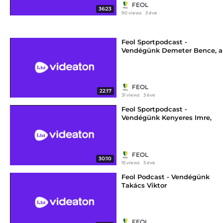
FEOL
36:23
90 views
3 éve
Feol Sportpodcast -
Vendégünk Demeter Bence, a
Volán Fehérvár öttusázóinak
32 éves olimpikonja
FEOL
22:17
31 views
3 éve
Feol Sportpodcast -
Vendégünk Kenyeres Imre,
aki nyolc éve dirigálja a MOL
Fehérvár FC utánpótlását
FEOL
30:10
15 views
3 éve
Feol Podcast - Vendégünk
Takács Viktor
FEOL