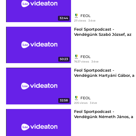
jégkorongcsapatának
vezetőedzője
FEOL
32:44
211 views
3 éve
Feol Sportpodcast -
Vendégünk Szabó József, az
UEFA Kupa 1984-85-ös
kiírásának gólkirálya
FEOL
50:23
7637 views
3 éve
Feol Sportpodcast -
Vendégünk Hartyáni Gábor, a
Videoton futballcsapatának
korábbi vezetőedzője
FEOL
32:58
205 views
3 éve
Feol Sportpodcast -
Vendégünk Németh János, a
MOL Fehérvár FC utánpótlás
technikai vezetője