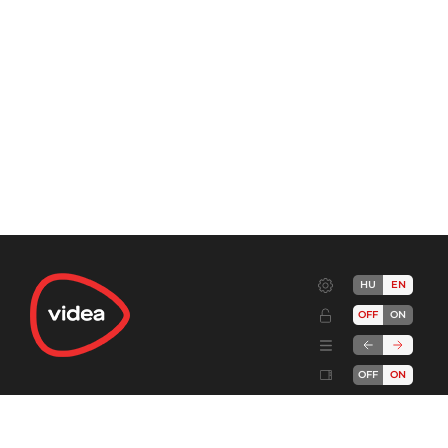
HU
EN
OFF
ON
OFF
ON
Terms
Advertise!
Cookies
Privacy
Developers
Send feedback