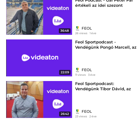
Feol Podcast - Gál Péter Pál
értékeli az idei szezont
FEOL
36:48
26 views
1 éve
Feol Sportpodcast -
Vendégünk Pongó Marcell, az
Arconic-Alba Fehérvár
kosarasainak irányítója
FEOL
22:09
11 views
3 éve
Feol Sportpodcast:
Vendégünk Tibor Dávid, az
Országos Minifutball
Szövetség vezetője
FEOL
26:42
23 views
2 éve