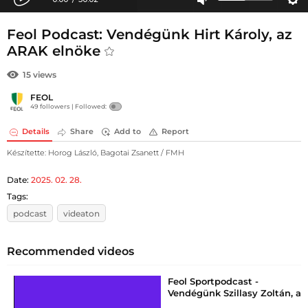
Feol Podcast: Vendégünk Hirt Károly, az
ARAK elnöke
15 views
FEOL
49 followers |
Followed:
Details
Share
Add to
Report
Készítette: Horog László, Bagotai Zsanett / FMH
Date:
2025. 02. 28.
Tags:
podcast
videaton
Recommended videos
Feol Sportpodcast -
Vendégünk Szillasy Zoltán, a
Gyergyószentmiklós