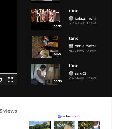
tánc
balazs.moni
593 views
17 éve
00:53
tánc
danielmezei
813 views
18 éve
01:05
tánc
saru62
207 views
17 éve
00:36
5 views