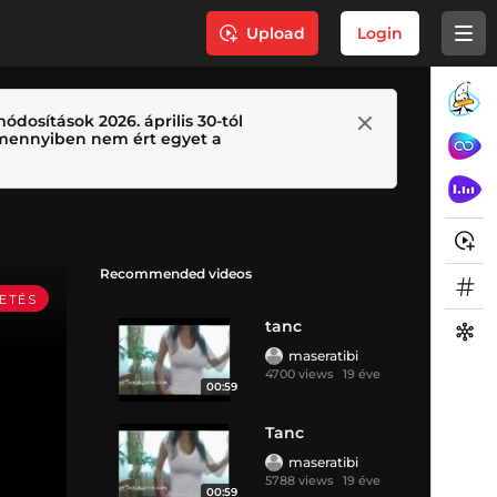
Upload
Login
ódosítások 2026. április 30-tól
 Amennyiben nem ért egyet a
Recommended videos
tanc
maseratibi
4700 views
19 éve
00:59
Tanc
maseratibi
5788 views
19 éve
00:59