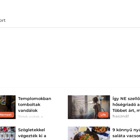
ort
Templomokban
Így NE szell
tomboltak
hőségriadó al
vandálok
Többet árt, 
 Nemzet
Life
használ
Törtek-zúztak, a
tabernákulumot sem
Az hőség idején 
kímélték.
napnak olyan sza
Szögletekkel
9 könnyű nyá
amikor szívesen 
az ablakot. A klí
végezték ki a
saláta vacsor
azonban nem hely