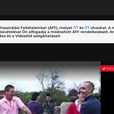
használási Feltételeinket (ÁFF), melyet
ITT
és
ITT
olvashat. A m
nybevételével Ön elfogadja a módosított ÁFF rendelkezéseit.
ea és a VideaKid szolgáltatásait.