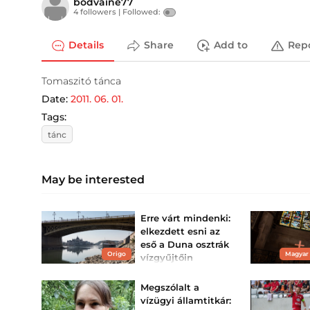
bodvaine77
4 followers |
Followed:
Details
Share
Add to
Rep
Tomaszitó tánca
Date:
2011. 06. 01.
Tags:
tánc
May be interested
Erre várt mindenki:
elkezdett esni az
eső a Duna osztrák
Origo
Magyar
vízgyűjtőin
Az eső néhány
deciméteres
Megszólalt a
vízszintemelkedést
okozhat a Duna
vízügyi államtitkár:
magyarországi szakaszán