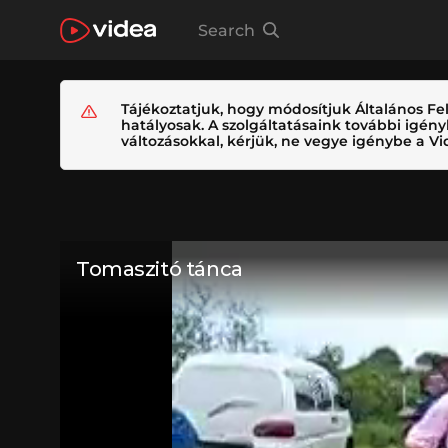
Search
Tájékoztatjuk, hogy módosítjuk Általános Fel
hatályosak. A szolgáltatásaink további igé
változásokkal, kérjük, ne vegye igénybe a Vid