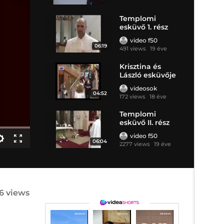
Templomi
esküvő 1. rész
video f50
06:19
491 views
19 éve
Krisztina és
László esküvője
videosok
04:52
172 views
18 éve
Templomi
esküvő II. rész
video f50
06:04
2277 views
19 éve
6 views