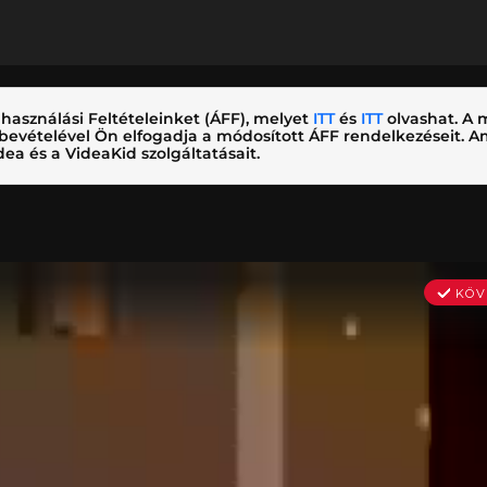
használási Feltételeinket (ÁFF), melyet
ITT
és
ITT
olvashat. A m
nybevételével Ön elfogadja a módosított ÁFF rendelkezéseit.
ea és a VideaKid szolgáltatásait.