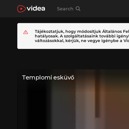
Search
Tájékoztatjuk, hogy módosítjuk Általános Fel
hatályosak. A szolgáltatásaink további igé
változásokkal, kérjük, ne vegye igénybe a Vid