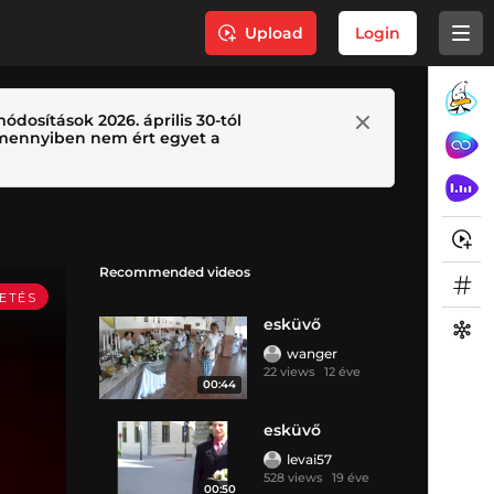
Upload
Login
ódosítások 2026. április 30-tól
 Amennyiben nem ért egyet a
Recommended videos
esküvő
wanger
22 views
12 éve
00:44
esküvő
levai57
528 views
19 éve
00:50