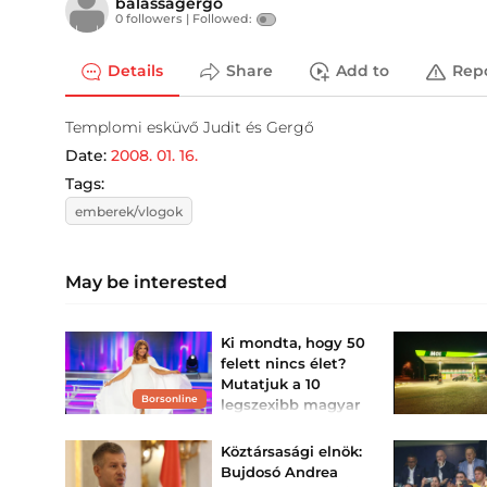
balassagergo
0 followers |
Followed:
Details
Share
Add to
Rep
Templomi esküvő Judit és Gergő
Date:
2008. 01. 16.
Tags:
emberek/vlogok
May be interested
Ki mondta, hogy 50
felett nincs élet?
Mutatjuk a 10
Borsonline
legszexibb magyar
sztárt Liptai
Claudiától Barta...
Köztársasági elnök:
Keleti Andrea már 57 éves,
Bujdosó Andrea
és mégis ragyogóan szép.