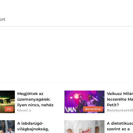
ort
Megjöttek az
Valkusz Milá
üzemanyagárak:
lecserélte Ma
ilyen nincs, nehéz
Petit?
VG
Borsonline
hinni a
Bejelentetté
szemünknek, hogy
duója első
mi történik itt –
fellépését
A labdarúgó-
A dietetikus
ennyiért t...
A VALMAR rappe
világbajnokság,
szerint ez a
most lesz az első