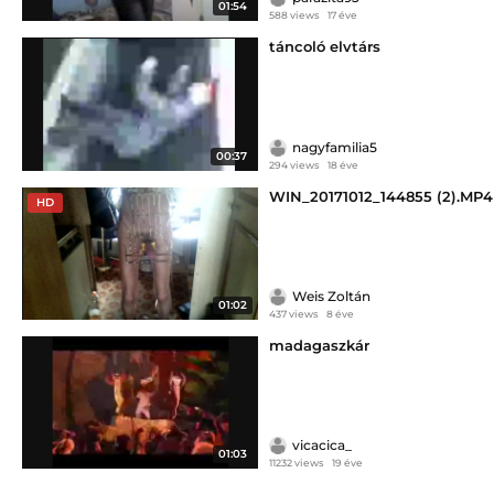
01:54
588 views
17 éve
táncoló elvtárs
nagyfamilia5
00:37
294 views
18 éve
WIN_20171012_144855 (2).MP4
HD
Weis Zoltán
01:02
437 views
8 éve
madagaszkár
vicacica_
01:03
11232 views
19 éve