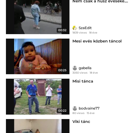
Nem csak a húsz éveseké....
SzaEdit
00:32
1839 views
18 éve
Mesi evés közben táncol
gabella
00:25
3050 views
18 éve
Misi tánca
bodvaine77
00:22
80 views
15 éve
Viki tánc