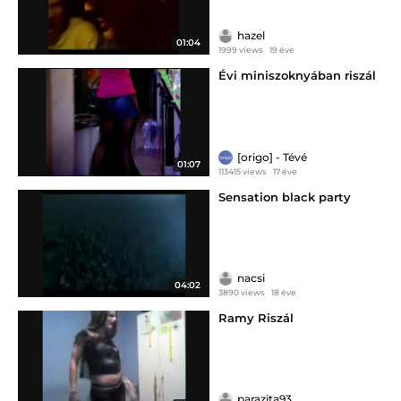
hazel
01:04
1999 views
19 éve
Évi miniszoknyában riszál
[origo] - Tévé
01:07
113415 views
17 éve
Sensation black party
nacsi
04:02
3890 views
18 éve
Ramy Riszál
parazita93