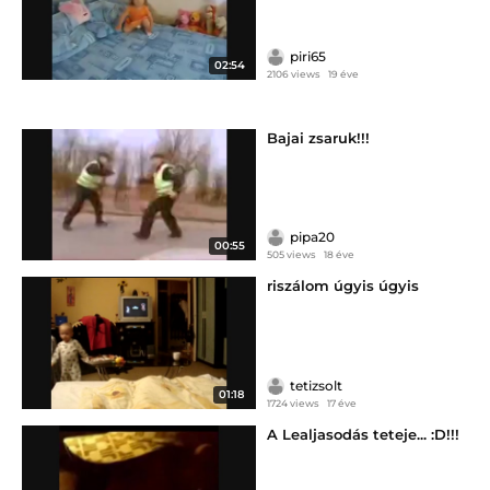
piri65
02:54
2106 views
19 éve
Bajai zsaruk!!!
pipa20
00:55
505 views
18 éve
riszálom úgyis úgyis
tetizsolt
01:18
1724 views
17 éve
A Lealjasodás teteje... :D!!!