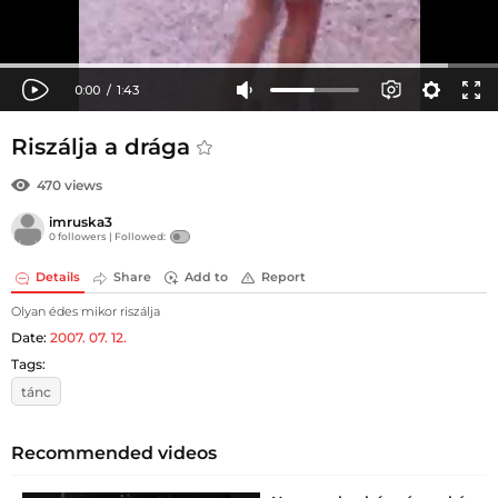
Riszálja a drága
470 views
imruska3
0 followers |
Followed:
Details
Share
Add to
Report
Olyan édes mikor riszálja
Date:
2007. 07. 12.
Tags:
tánc
Recommended videos