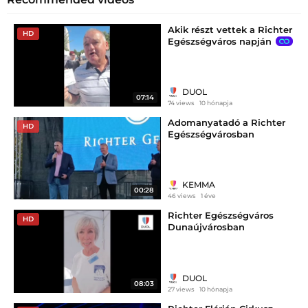
Akik részt vettek a Richter
HD
Egészségváros napján
DUOL
07:14
74 views
10 hónapja
Adomanyatadó a Richter
HD
Egészségvárosban
KEMMA
00:28
46 views
1 éve
Richter Egészségváros
HD
Dunaújvárosban
DUOL
08:03
27 views
10 hónapja