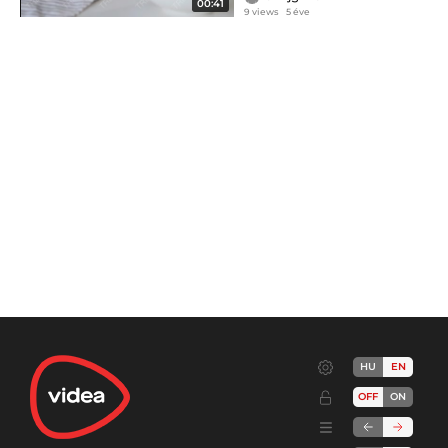
00:41
9 views
5 éve
HU
EN
OFF
ON