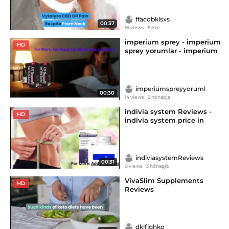
ffacobklsxs
00:37
16 views
5 éve
imperium sprey - imperium
HD
sprey yorumlar - imperium
sprey türkiye'deki fiyat
imperiumspreyyoruml
00:30
14 views
2 hónapja
indivia system Reviews -
HD
indivia system price in
germany - indivia system buy
online
indiviasystemReviews
00:31
0 views
3 hónapja
VivaSlim Supplements
HD
Reviews
dklfjghko