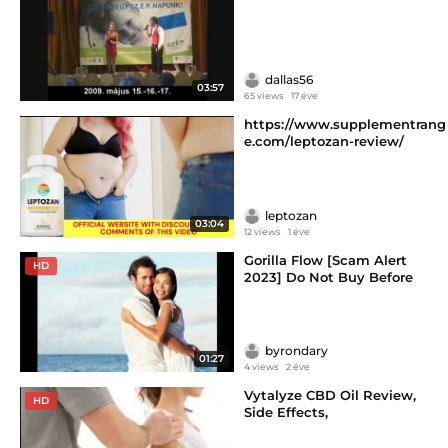
dallas56
03:57
65 views
17 éve
https://www.supplementrang
e.com/leptozan-review/
leptozan
03:04
12 views
1 éve
Gorilla Flow [Scam Alert
HD
2023] Do Not Buy Before
Read!!
byrondary
01:27
4 views
2 éve
Vytalyze CBD Oil Review,
HD
Side Effects,