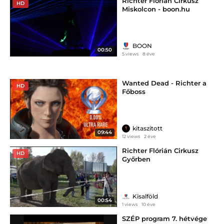
Richter Flórián Cirkusz
HD
Miskolcon - boon.hu
BOON
00:50
5 views
8 éve
Wanted Dead - Richter a
HD
Főboss
kitaszitott
09:44
12 views
2 éve
Richter Flórián Cirkusz
HD
Győrben
Kisalföld
00:54
1 views
10 éve
SZÉP program 7. hétvége