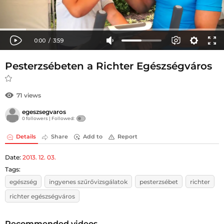
Pesterzsébeten a Richter Egészségváros
71 views
egeszsegvaros
0 followers |
Followed:
Details
Share
Add to
Report
Date:
2013. 12. 03.
Tags:
egészség
ingyenes szűrővizsgálatok
pesterzsébet
richter
richter egészségváros
Recommended videos