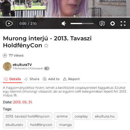
Murong interjú - 2013. Tavaszi
HoldfényCon
77 views
ekulturaTV
7 followers |
Followed:
Details
Share
Add to
Report
A hagyományokhoz híven, ismét a beöltözött cosplayereket faggattuk. Ezúttal
egy istennő (Murong) válaszolt, aki az egyéni craft kategóriában lépett fel. 2013.
május 18.
Date:
2013. 05. 31.
Tags:
2013. tavaszi holdfénycon
anime
cosplay
ekultura.hu
ekulturatv
holdfénycon
manga