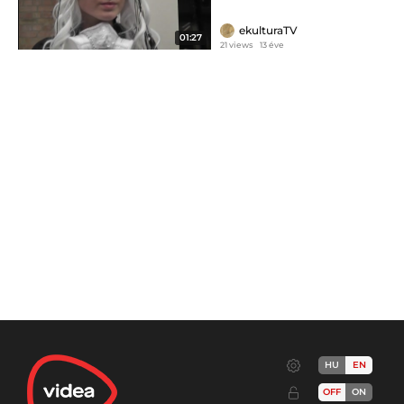
ekulturaTV
01:27
21 views
13 éve
HU
EN
OFF
ON