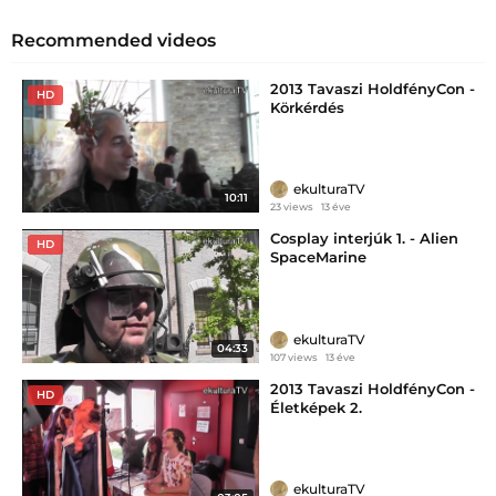
Recommended videos
2013 Tavaszi HoldfényCon -
HD
Körkérdés
ekulturaTV
10:11
23 views
13 éve
Cosplay interjúk 1. - Alien
HD
SpaceMarine
ekulturaTV
04:33
107 views
13 éve
2013 Tavaszi HoldfényCon -
HD
Életképek 2.
ekulturaTV