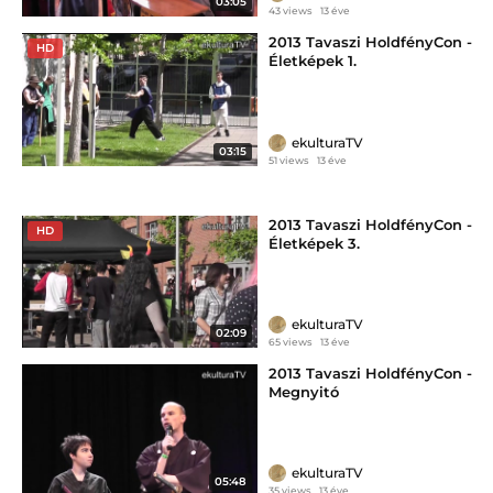
03:05
43 views
13 éve
2013 Tavaszi HoldfényCon -
HD
Életképek 1.
ekulturaTV
03:15
51 views
13 éve
2013 Tavaszi HoldfényCon -
HD
Életképek 3.
ekulturaTV
02:09
65 views
13 éve
2013 Tavaszi HoldfényCon -
Megnyitó
ekulturaTV
05:48
35 views
13 éve