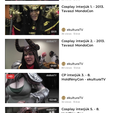
Cosplay interjúk 1. - 2013.
Tavaszi MondoCon
ekulturaTV
01:11
36 views
13 éve
Cosplay interjúk 2. - 2013.
Tavaszi MondoCon
ekulturaTV
01:51
80 views
13 éve
CP interjúk 3. - 8.
HD
HoldfényCon - ekulturaTV
ekulturaTV
02:46
32 views
13 éve
Cosplay interjúk 5. - 8.