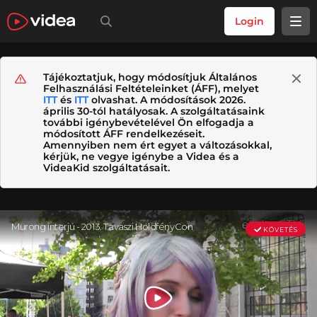
Login
Tájékoztatjuk, hogy módosítjuk Általános
Felhasználási Feltételeinket (ÁFF), melyet
ITT
és
ITT
olvashat. A módosítások 2026.
április 30-tól hatályosak. A szolgáltatásaink
további igénybevételével Ön elfogadja a
módosított ÁFF rendelkezéseit.
Amennyiben nem ért egyet a változásokkal,
kérjük, ne vegye igénybe a Videa és a
VideaKid szolgáltatásait.