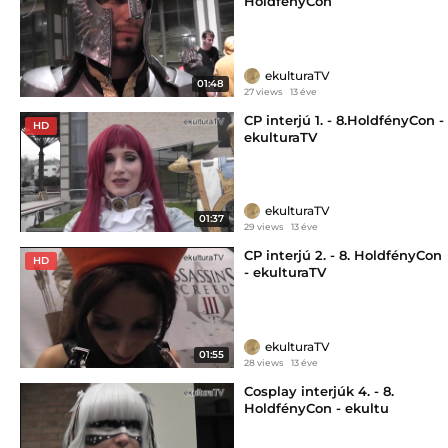
HoldfényCon
ekulturaTV
01:48
27 views
13 éve
CP interjú 1. - 8.HoldfényCon -
HD
ekulturaTV
ekulturaTV
01:37
29 views
13 éve
CP interjú 2. - 8. HoldfényCon
HD
- ekulturaTV
ekulturaTV
01:55
28 views
13 éve
Cosplay interjúk 4. - 8.
HoldfényCon - ekultu