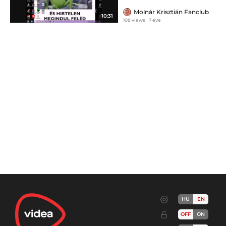
Molnár Krisztián Fanclub
10:31
108 views
7 éve
HU
EN
OFF
ON