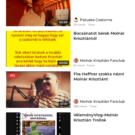
Patuska Csatorna
05:28
70 views
7 éve
Bocsánatot kérek Molnár
Krisztiántól
Molnár Krisztián Fanclub
02:06
16 views
5 éve
Fira Heffner szokta nézni
HD
Molnár Krisztiánt
Molnár Krisztián Fanclub
01:01
388 views
7 éve
VéleményVlog-Molnár
Krisztián Trollok