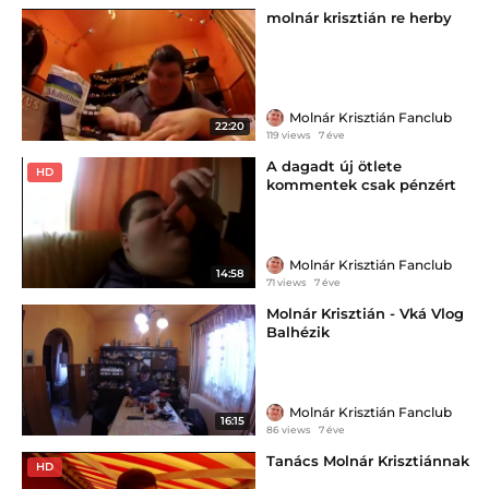
molnár krisztián re herby
Molnár Krisztián Fanclub
22:20
119 views
7 éve
A dagadt új ötlete
HD
kommentek csak pénzért
Molnár Krisztián Fanclub
14:58
71 views
7 éve
Molnár Krisztián - Vká Vlog
Balhézik
Molnár Krisztián Fanclub
16:15
86 views
7 éve
Tanács Molnár Krisztiánnak
HD