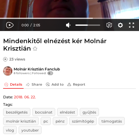
Mindenkitől elnézést kér Molnár
Krisztián
23 views
Molnár Krisztián Fanclub
8 followers |
Followed:
Details
Share
Add to
Report
Date:
2018. 06. 22.
Tags:
beszélgetés
bocsánat
elnézést
gyűjtés
molnár krisztián
pc
pénz
számítógép
támogatás
vlog
youtuber