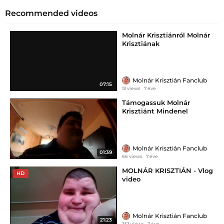
Recommended videos
Molnár Krisztiánról Molnár
Krisztiának
Molnár Krisztián Fanclub
07:15
13 views
7 éve
Támogassuk Molnár
Krisztiánt Mindenel
Molnár Krisztián Fanclub
01:39
66 views
7 éve
MOLNÁR KRISZTIÁN - Vlog
HD
video
Molnár Krisztián Fanclub
21:23
353 views
7 éve