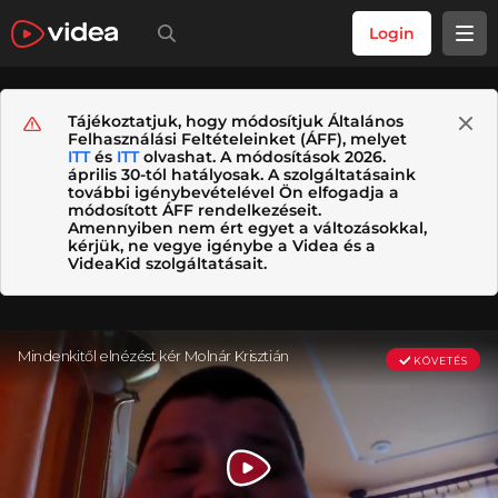
Login
Tájékoztatjuk, hogy módosítjuk Általános
Felhasználási Feltételeinket (ÁFF), melyet
ITT
és
ITT
olvashat. A módosítások 2026.
április 30-tól hatályosak. A szolgáltatásaink
további igénybevételével Ön elfogadja a
módosított ÁFF rendelkezéseit.
Amennyiben nem ért egyet a változásokkal,
kérjük, ne vegye igénybe a Videa és a
VideaKid szolgáltatásait.