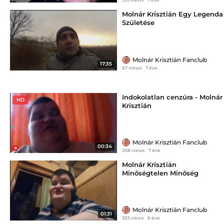
Molnár Krisztián Egy Legenda
Születése
Molnár Krisztián Fanclub
17:35
67 views
7 éve
Indokolatlan cenzúra - Molnár
HD
Krisztián
Molnár Krisztián Fanclub
00:34
208 views
7 éve
Molnár Krisztián
Minőségtelen Minőség
Molnár Krisztián Fanclub
01:31
333 views
6 éve