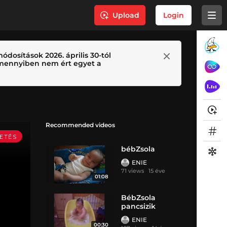
Upload
Login
ódosítások 2026. április 30-tól
 Amennyiben nem ért egyet a
Recommended videos
bébZsola
ENIE
71 views
15 éve
01:08
BébZsola
pancsizik
ENIE
00:30