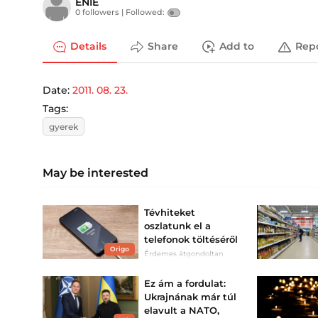
ENIE
0 followers |
Followed:
Details
Share
Add to
Rep
Date:
2011. 08. 23.
Tags:
gyerek
May be interested
Tévhiteket
oszlatunk el a
telefonok töltéséről
Origo
Érdemes átgondoltan
feltölteni az akksit.
Ez ám a fordulat:
Ukrajnának már túl
elavult a NATO,