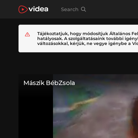
Search
Tájékoztatjuk, hogy módosítjuk Általános Fel
hatályosak. A szolgáltatásaink további igé
változásokkal, kérjük, ne vegye igénybe a Vid