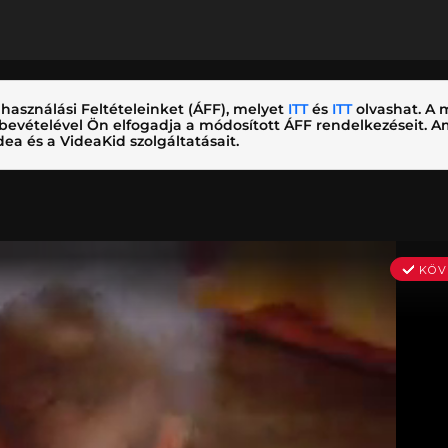
használási Feltételeinket (ÁFF), melyet
ITT
és
ITT
olvashat. A m
nybevételével Ön elfogadja a módosított ÁFF rendelkezéseit.
ea és a VideaKid szolgáltatásait.