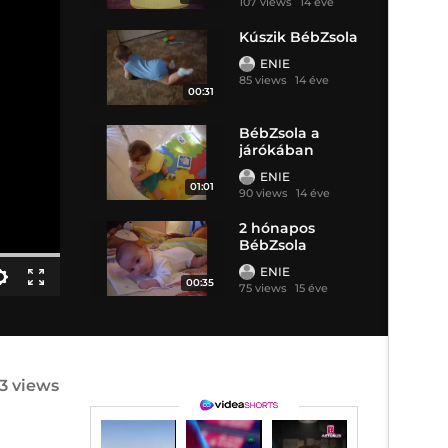
107 views
14 éve
Kúszik BébZsola
ENIE
85 views
14 éve
00:31
BébZsola a
járókában
ENIE
01:01
90 views
14 éve
2 hónapos
BébZsola
ENIE
00:35
75 views
15 éve
3 views