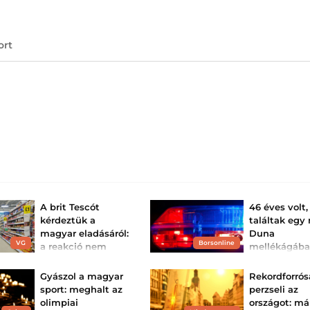
ort
A brit Tescót
46 éves volt,
kérdeztük a
találtak egy 
magyar eladásáról:
Duna
VG
Borsonline
a reakció nem
mellékágáb
meglepő – készen
A halottkém iga
boncolást rendelt
állhat a teljes
Gyászol a magyar
Rekordforró
régiós k...
sport: meghalt az
perzseli az
Mostohagyerekként
olimpiai
országot: má
kezelnék a magyar