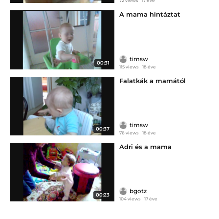
72 views
17 éve
A mama hintáztat
timsw
00:31
115 views
18 éve
Falatkák a mamától
timsw
00:37
76 views
18 éve
Adri és a mama
bgotz
00:23
104 views
17 éve