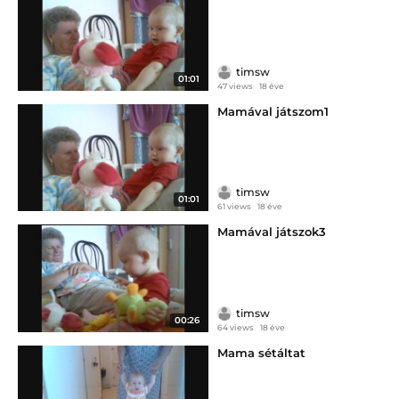
timsw
01:01
47 views
18 éve
Mamával játszom1
timsw
01:01
61 views
18 éve
Mamával játszok3
timsw
00:26
64 views
18 éve
Mama sétáltat