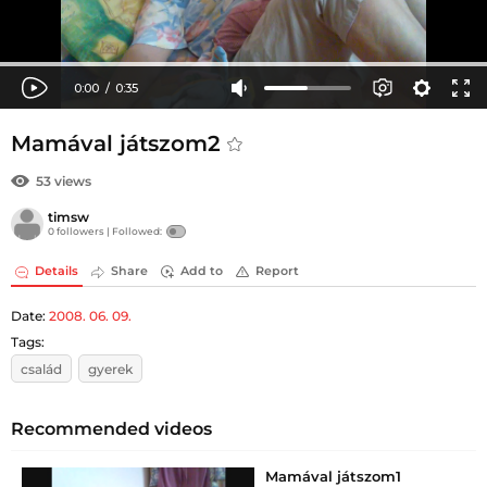
Mamával játszom2
53 views
timsw
0 followers |
Followed:
Details
Share
Add to
Report
Date:
2008. 06. 09.
Tags:
család
gyerek
Recommended videos
Mamával játszom1