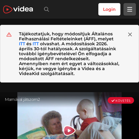
Login
Tájékoztatjuk, hogy módosítjuk Általános
Felhasználási Feltételeinket (ÁFF), melyet
ITT
és
ITT
olvashat. A módosítások 2026.
április 30-tól hatályosak. A szolgáltatásaink
további igénybevételével Ön elfogadja a
módosított ÁFF rendelkezéseit.
Amennyiben nem ért egyet a változásokkal,
kérjük, ne vegye igénybe a Videa és a
VideaKid szolgáltatásait.