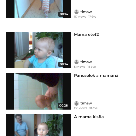
timsw
00:14
117 views
17 éve
Mama etet2
timsw
00:14
51 views
18 éve
Pancsolok a mamánál
timsw
00:28
136 views
18 éve
A mama kisfia