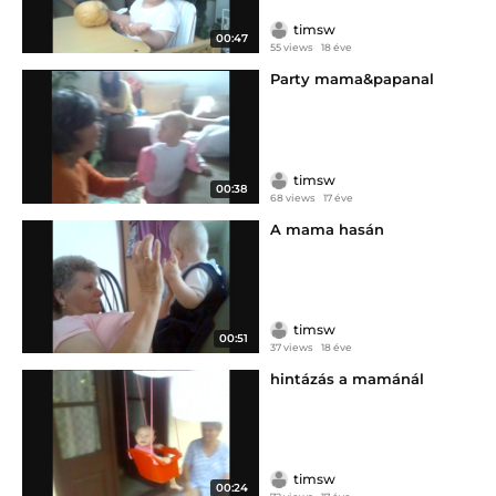
timsw
00:47
55 views
18 éve
Party mama&papanal
timsw
00:38
68 views
17 éve
A mama hasán
timsw
00:51
37 views
18 éve
hintázás a mamánál
timsw
00:24