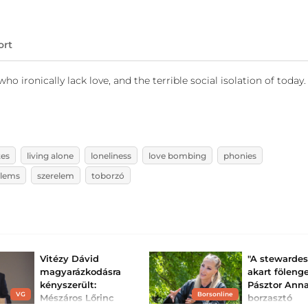
ort
ironically lack love, and the terrible social isolation of today. 
tes
living alone
loneliness
love bombing
phonies
blems
szerelem
toborzó
Vitézy Dávid
"A stewarde
magyarázkodásra
akart fölenge
kényszerült:
Pásztor Ann
VG
Borsonline
Mészáros Lőrinc
borzasztó