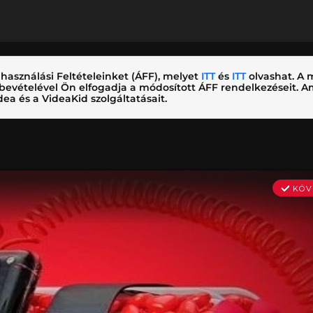
használási Feltételeinket (ÁFF), melyet
ITT
és
ITT
olvashat. A m
nybevételével Ön elfogadja a módosított ÁFF rendelkezéseit.
ea és a VideaKid szolgáltatásait.