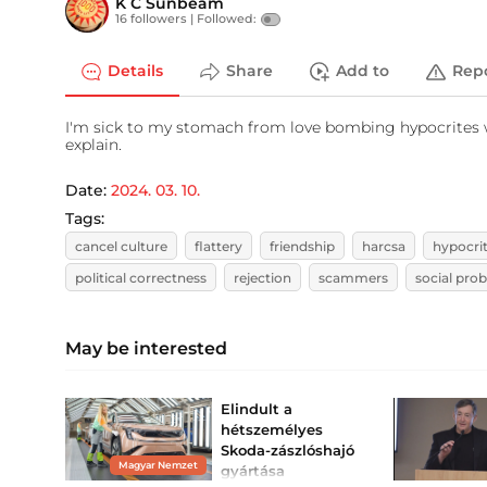
K C Sunbeam
16 followers |
Followed:
Details
Share
Add to
Rep
I'm sick to my stomach from love bombing hypocrites who 
explain.
Date:
2024. 03. 10.
Tags:
cancel culture
flattery
friendship
harcsa
hypocri
political correctness
rejection
scammers
social pro
May be interested
Elindult a
hétszemélyes
Skoda-zászlóshajó
Magyar Nemzet
gyártása