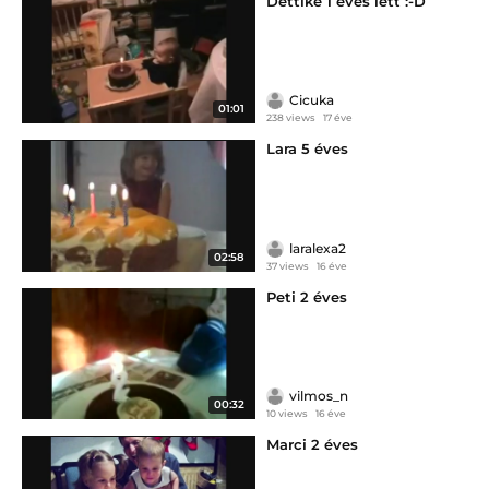
Dettike 1 éves lett :-D
Cicuka
01:01
238 views
17 éve
Lara 5 éves
laralexa2
02:58
37 views
16 éve
Peti 2 éves
vilmos_n
00:32
10 views
16 éve
Marci 2 éves