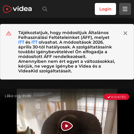
Login
Tájékoztatjuk, hogy módosítjuk Általános
Felhasználási Feltételeinket (ÁFF), melyet
ITT
és
ITT
olvashat. A módosítások 2026.
április 30-tól hatályosak. A szolgáltatásaink
további igénybevételével Ön elfogadja a
módosított ÁFF rendelkezéseit.
Amennyiben nem ért egyet a változásokkal,
kérjük, ne vegye igénybe a Videa és a
VideaKid szolgáltatásait.