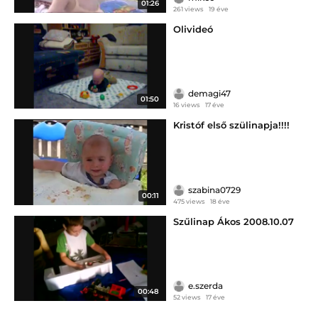
01:26
261 views
19 éve
Olivideó
demagi47
01:50
16 views
17 éve
Kristóf első szülinapja!!!!
szabina0729
00:11
475 views
18 éve
Szűlinap Ákos 2008.10.07
e.szerda
00:48
52 views
17 éve