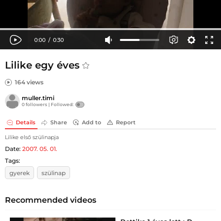
Lilike egy éves
164 views
muller.timi
0 followers |
Followed:
Details
Share
Add to
Report
Lilike első szülinapja
Date:
2007. 05. 01.
Tags:
gyerek
szülinap
Recommended videos