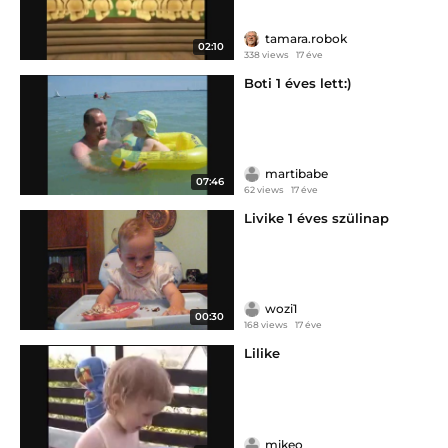
tamara.robok
02:10
338 views
17 éve
Boti 1 éves lett:)
martibabe
07:46
62 views
17 éve
Livike 1 éves szülinap
wozi1
00:30
168 views
17 éve
Lilike
mikeo