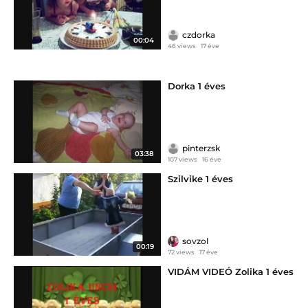
czdorka
00:04
46 views
17 éve
Dorka 1 éves
pinterzsk
03:38
107 views
16 éve
Szilvike 1 éves
sovzol
00:19
72 views
17 éve
VIDÁM VIDEÓ Zolika 1 éves