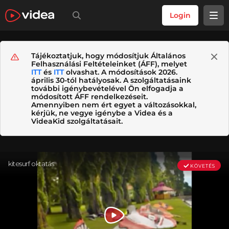
Login
Tájékoztatjuk, hogy módosítjuk Általános
Felhasználási Feltételeinket (ÁFF), melyet
ITT
és
ITT
olvashat. A módosítások 2026.
április 30-tól hatályosak. A szolgáltatásaink
további igénybevételével Ön elfogadja a
módosított ÁFF rendelkezéseit.
Amennyiben nem ért egyet a változásokkal,
kérjük, ne vegye igénybe a Videa és a
VideaKid szolgáltatásait.