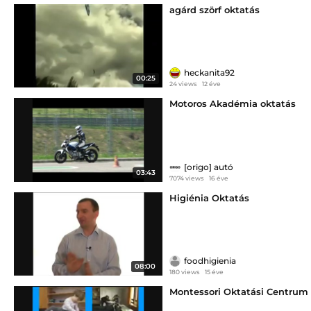
agárd szörf oktatás
heckanita92
00:25
24 views
12 éve
Motoros Akadémia oktatás
[origo] autó
03:43
7074 views
16 éve
Higiénia Oktatás
foodhigienia
08:00
180 views
15 éve
Montessori Oktatási Centrum