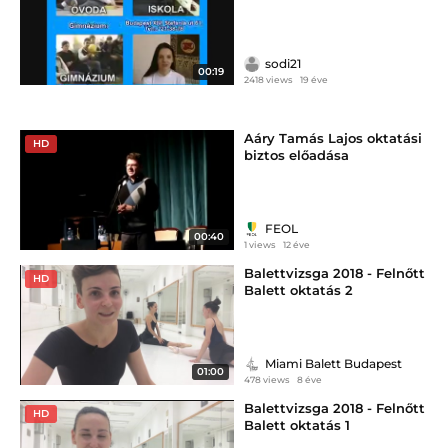
sodi21
00:19
2418 views
19 éve
Aáry Tamás Lajos oktatási
HD
biztos előadása
FEOL
00:40
1 views
12 éve
Balettvizsga 2018 - Felnőtt
HD
Balett oktatás 2
Miami Balett Budapest
01:00
478 views
8 éve
Balettvizsga 2018 - Felnőtt
HD
Balett oktatás 1