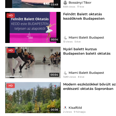
Bossányi Tibor
03:49
668 views
17 éve
Felnőtt Balett oktatás
HD
kezdőknek Budapesten
Miami Balett Budapest
00:14
13 views
5 éve
Nyári balett kurzus
HD
Budapesten balett oktatás
Miami Balett Budapest
00:54
1489 views
8 éve
Modern eszközökkel bővült az
HD
erdészeti oktatás Sopronban
Kisalföld
00:36
2 views
9 hónapja