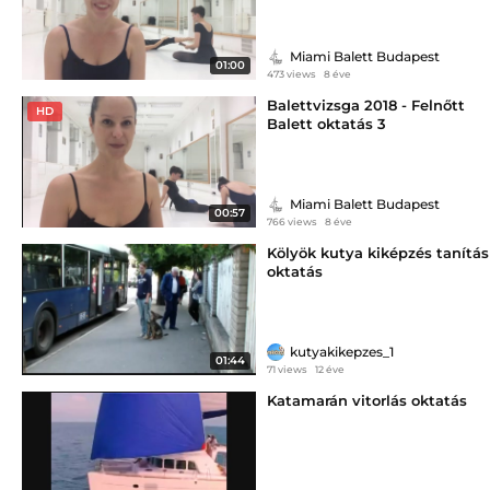
Miami Balett Budapest
01:00
473 views
8 éve
Balettvizsga 2018 - Felnőtt
HD
Balett oktatás 3
Miami Balett Budapest
00:57
766 views
8 éve
Kölyök kutya kiképzés tanítás
oktatás
kutyakikepzes_1
01:44
71 views
12 éve
Katamarán vitorlás oktatás