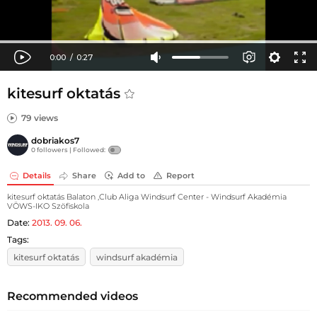
kitesurf oktatás
79 views
dobriakos7
0 followers |
Followed:
Details
Share
Add to
Report
kitesurf oktatás Balaton ,Club Aliga Windsurf Center - Windsurf Akadémia
VÖWS-IKO Szöfiskola
Date:
2013. 09. 06.
Tags:
kitesurf oktatás
windsurf akadémia
Recommended videos