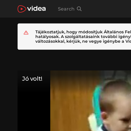
Search
Tájékoztatjuk, hogy módosítjuk Általános Fel
hatályosak. A szolgáltatásaink további igé
változásokkal, kérjük, ne vegye igénybe a Vid