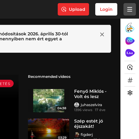
Upload
Login
ódosítások 2026. április 30-tól
 Amennyiben nem ért egyet a
Recommended videos
Fenyő Miklós -
Volt és lesz
juhaszelvira
04:38
1396 views
17 éve
Szép estét jó
éjszakát!
figderj
03:29