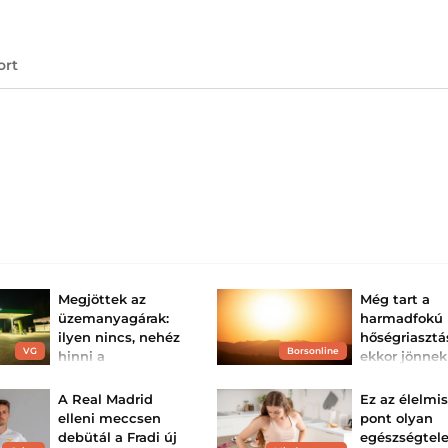
ort
Megjöttek az
Még tart a
üzemanyagárak:
harmadfokú
ilyen nincs, nehéz
hőségriasztá
VG
Borsonline
hinni a
ekkor jönnek
szemünknek, hogy
zivatarok
mi történik itt –
Az egész ország
A Real Madrid
Ez az élelmis
harmadfokú hősé
ennyiért t...
elleni meccsen
pont olyan
van, de záporok, 
várhatók.
Ismét csökkent az
debütál a Fradi új
egészségtele
üzemanyagok ára