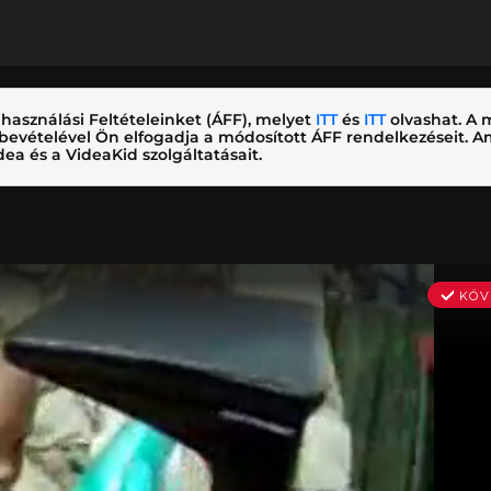
használási Feltételeinket (ÁFF), melyet
ITT
és
ITT
olvashat. A m
nybevételével Ön elfogadja a módosított ÁFF rendelkezéseit.
ea és a VideaKid szolgáltatásait.