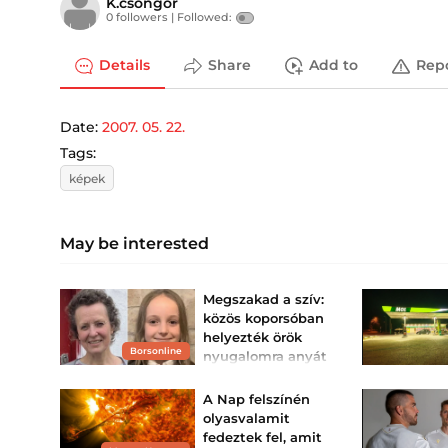
K.csongor
0 followers |
Followed:
Details
Share
Add to
Rep
Date:
2007. 05. 22.
Tags:
képek
May be interested
Megszakad a szív:
közös koporsóban
helyezték örök
Borsonline
nyugalomra anyát
és lányát
Közös koporsóban
A Nap felszínén
helyezték örök
olyasvalamit
nyugalomra azt a brit
származású édesanyát és
fedeztek fel, amit
gyermekét, akik egy