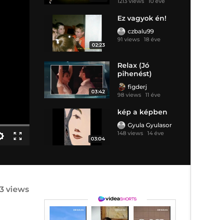
1213 views
10 éve
Ez vagyok én!
czbalu99
91 views
18 éve
02:23
Relax (Jó
pihenést)
figderj
03:42
98 views
11 éve
kép a képben
Gyula Gyulasor
148 views
14 éve
03:04
3 views