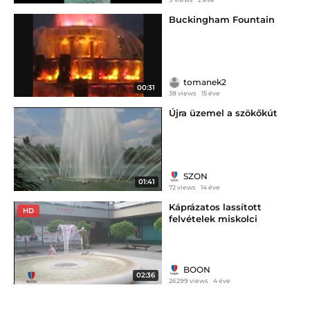
Buckingham Fountain
tomanek2
00:31
38 views
15 éve
Újra üzemel a szökőkút
SZON
01:41
72 views
14 éve
Káprázatos lassított
HD
felvételek miskolci
szökőkutakról
BOON
02:36
26299 views
4 éve