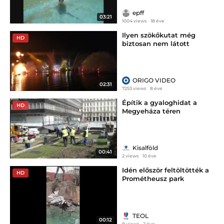
epff
03:21
1004 views
18 éve
Ilyen szökőkutat még
HD
biztosan nem látott
ORIGO VIDEO
02:31
7253 views
8 éve
Építik a gyaloghidat a
HD
Megyeháza téren
Kisalföld
00:41
2 views
10 éve
Idén először feltöltötték a
HD
Prométheusz park
szökőkútját
TEOL
00:12
9 views
2 éve