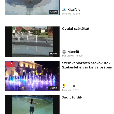
Kisalföld
01:20
0 views
10 éve
Gyulai szökőkút
kfanni11
00:10
568 views
18 éve
Szemkápráztató szökőkutak
HD
Székesfehérvár belvárosában
FEOL
00:42
0 views
8 éve
Judit fürdik