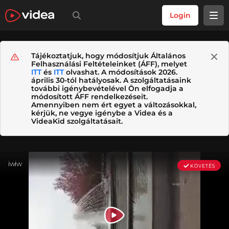
Login
Tájékoztatjuk, hogy módosítjuk Általános
Felhasználási Feltételeinket (ÁFF), melyet
ITT
és
ITT
olvashat. A módosítások 2026.
április 30-tól hatályosak. A szolgáltatásaink
további igénybevételével Ön elfogadja a
módosított ÁFF rendelkezéseit.
Amennyiben nem ért egyet a változásokkal,
kérjük, ne vegye igénybe a Videa és a
VideaKid szolgáltatásait.