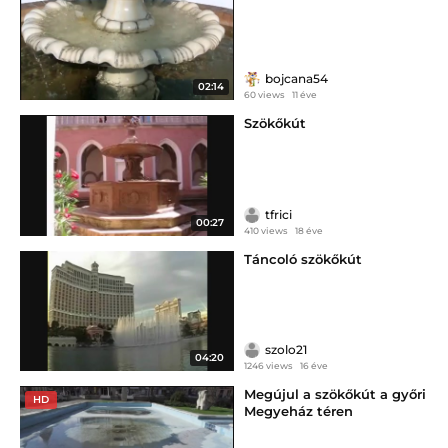
bojcana54
02:14
60 views
11 éve
Szökőkút
tfrici
00:27
410 views
18 éve
Táncoló szökőkút
szolo21
04:20
1246 views
16 éve
Megújul a szökőkút a győri
HD
Megyeház téren