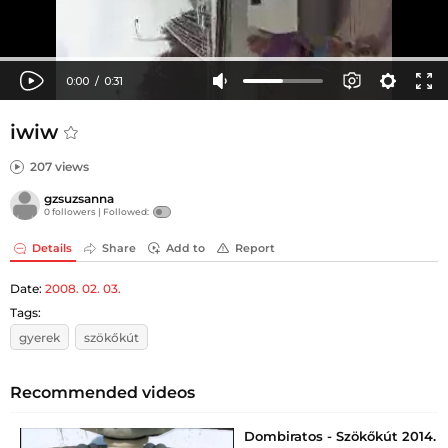
iwiw
207 views
gzsuzsanna
0 followers |
Followed:
Details
Share
Add to
Report
Date:
2008. 02. 03.
Tags:
gyerek
szökőkút
Recommended videos
Dombiratos - Szökőkút 2014.