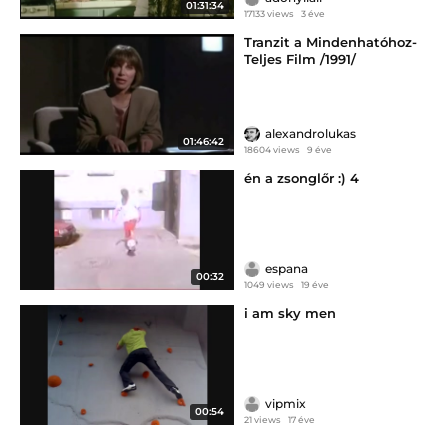
01:31:34
17133 views
3 éve
Tranzit a Mindenhatóhoz-
Teljes Film /1991/
alexandrolukas
01:46:42
18604 views
9 éve
én a zsonglőr :) 4
espana
00:32
1049 views
19 éve
i am sky men
vipmix
00:54
21 views
17 éve