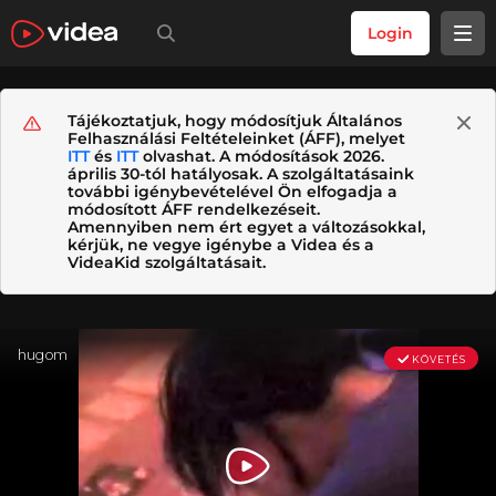
Login
Tájékoztatjuk, hogy módosítjuk Általános
Felhasználási Feltételeinket (ÁFF), melyet
ITT
és
ITT
olvashat. A módosítások 2026.
április 30-tól hatályosak. A szolgáltatásaink
további igénybevételével Ön elfogadja a
módosított ÁFF rendelkezéseit.
Amennyiben nem ért egyet a változásokkal,
kérjük, ne vegye igénybe a Videa és a
VideaKid szolgáltatásait.