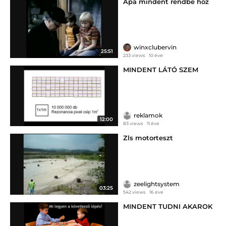
Apa mindent rendbe hoz
winxclubervin
25:51
233 views
10 éve
MINDENT LÁTÓ SZEM
reklamok
12:00
83 views
11 éve
Zls motorteszt
zeelightsystem
03:25
542 views
16 éve
MINDENT TUDNI AKAROK