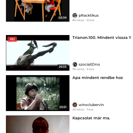
pRacktikus
03:39
83 views
12 éve
Trianon.100. Mindent vissza !!
HD
szocialiZmo
26:33
116 views
6 éve
Apa mindent rendbe hoz
winxclubervin
25:51
45 views
7 éve
Kapcsolat már ma.