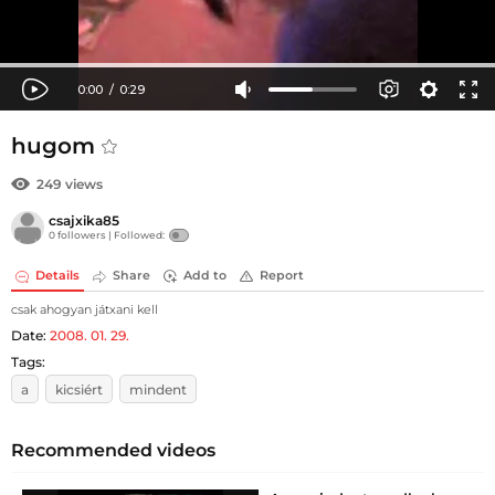
hugom
249 views
csajxika85
0 followers |
Followed:
Details
Share
Add to
Report
csak ahogyan játxani kell
Date:
2008. 01. 29.
Tags:
a
kicsiért
mindent
Recommended videos