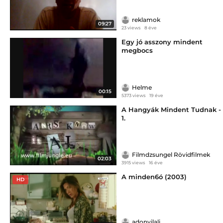
reklamok
09:27
23 views
8 éve
Egy jó asszony mindent
megbocs
Helme
00:15
5373 views
19 éve
A Hangyák Mindent Tudnak -
1.
Filmdzsungel Rövidfilmek
02:03
3915 views
16 éve
A minden6ó (2003)
HD
adonyilali