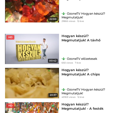
OzoneTV Hogyan készül?
Megmutatjuk!
22:00
21866 views
12 éve
Hogyan készül?
HD
Megmutatjuk! A távhő
OzoneTV előzetesek
00:42
650 views
7 éve
Hogyan készül?
Megmutatjuk! A chips
OzoneTV Hogyan készül?
Megmutatjuk!
20:37
49169 views
12 éve
Hogyan készül?
HD
Megmutatjuk! - A festék