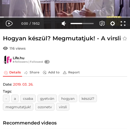
Hogyan készül? Megmutatjuk! - A virsli
116 views
Life.hu
8 followers |
Followed:
Details
Share
Add to
Report
Date:
2019. 03. 26.
Tags:
-
a
csaba
gyetván
hogyan
készül?
megmutatjuk!
ozonetv
virsli
Recommended videos