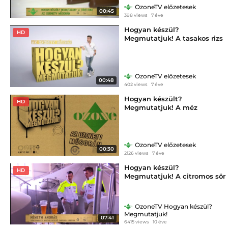
OzoneTV előzetesek
00:45
398 views
7 éve
Hogyan készül?
HD
Megmutatjuk! A tasakos rizs
OzoneTV előzetesek
00:48
402 views
7 éve
Hogyan készült?
HD
Megmutatjuk! A méz
OzoneTV előzetesek
00:30
2126 views
7 éve
Hogyan készül?
HD
Megmutatjuk! A citromos sör
OzoneTV Hogyan készül?
Megmutatjuk!
07:41
6415 views
10 éve