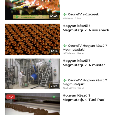
OzoneTV előzetesek
00:45
101 views
7 éve
Hogyan készül?
Megmutatjuk! A sós snack
OzoneTV Hogyan készül?
Megmutatjuk!
20:14
1973 views
13 éve
Hogyan készül?
Megmutatjuk! A mustár
OzoneTV Hogyan készül?
Megmutatjuk!
21:04
2244 views
13 éve
Hogyan Készül?
HD
Megmutatjuk! Túró Rudi
ajánló