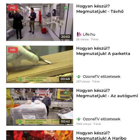
Hogyan készül?
HD
Megmutatjuk! - Távhő
Life.hu
20:02
26 views
7 éve
Hogyan készül?
HD
Megmutatjuk! A parketta
OzoneTV előzetesek
00:48
257 views
7 éve
Hogyan készül?
Megmutatjuk! - Az autógumi
OzoneTV előzetesek
00:42
1749 views
7 éve
Hogyan készül?
Megmutatjuk! A Haribo