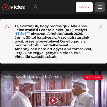
Login
Tájékoztatjuk, hogy módosítjuk Általános
Felhasználási Feltételeinket (ÁFF), melyet
ITT
és
ITT
olvashat. A módosítások 2026.
április 30-tól hatályosak. A szolgáltatásaink
további igénybevételével Ön elfogadja a
módosított ÁFF rendelkezéseit.
Amennyiben nem ért egyet a változásokkal,
kérjük, ne vegye igénybe a Videa és a
VideaKid szolgáltatásait.