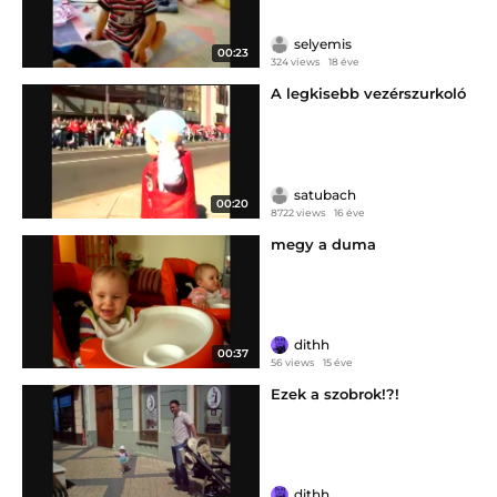
selyemis
00:23
324 views
18 éve
A legkisebb vezérszurkoló
satubach
00:20
8722 views
16 éve
megy a duma
dithh
00:37
56 views
15 éve
Ezek a szobrok!?!
dithh