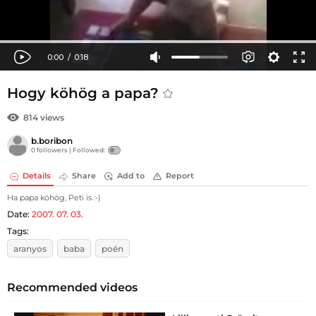
Hogy köhög a papa?
814 views
b.boribon
0 followers |
Followed:
Details
Share
Add to
Report
Ha papa köhög, Peti is :-)
Date:
2007. 07. 03.
Tags:
aranyos
baba
poén
Recommended videos