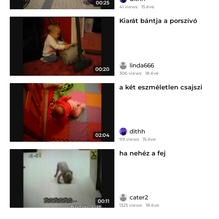
00:25
41 views
15 éve
Kiarát bántja a porszívó
linda666
00:20
306 views
18 éve
a két eszméletlen csajszi
dithh
02:04
99 views
15 éve
ha nehéz a fej
cater2
00:11
1325 views
18 éve