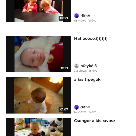
dithh
00:21
65 views
15 éve
Hahóóóóó:))))))))
bütykölő
01:21
312 views
18 éve
a kis tipegők
dithh
01:07
67 views
15 éve
Csongor a kis ravasz