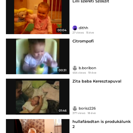
Lilli szereti Szöszit
dithh
00:04
27 views
15 éve
Citrompofi
b.boribon
00:31
454 views
19 éve
Zita baba Keresztapuval
borisz226
01:46
377 views
18 éve
hullafáradtan is produkálunk
2