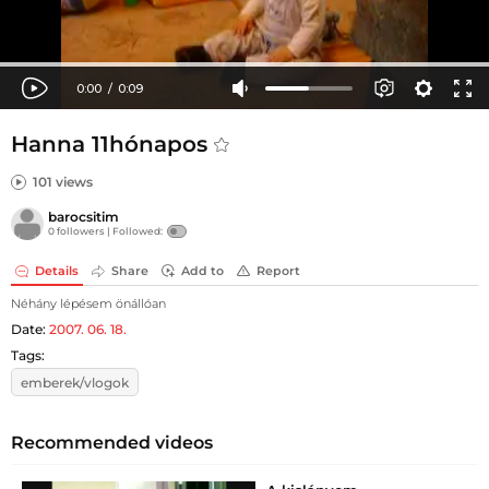
Hanna 11hónapos
101 views
barocsitim
0 followers |
Followed:
Details
Share
Add to
Report
Néhány lépésem önállóan
Date:
2007. 06. 18.
Tags:
emberek/vlogok
Recommended videos