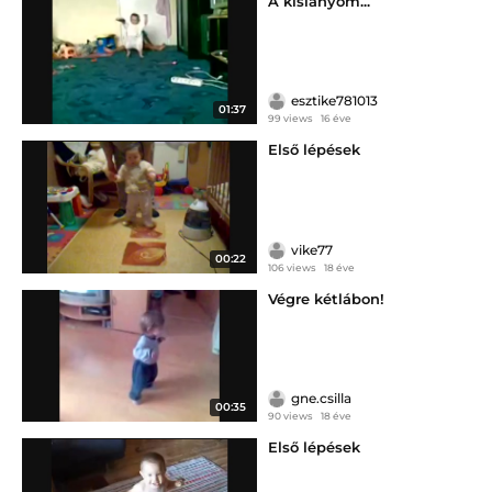
A kislányom...
esztike781013
01:37
99 views
16 éve
Első lépések
vike77
00:22
106 views
18 éve
Végre kétlábon!
gne.csilla
00:35
90 views
18 éve
Első lépések