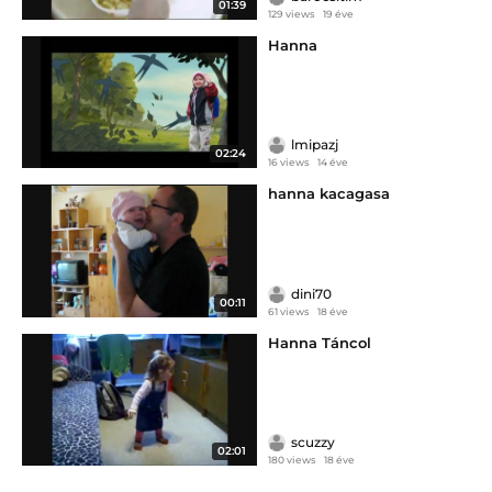
01:39
129 views
19 éve
Hanna
lmipazj
02:24
16 views
14 éve
hanna kacagasa
dini70
00:11
61 views
18 éve
Hanna Táncol
scuzzy
02:01
180 views
18 éve