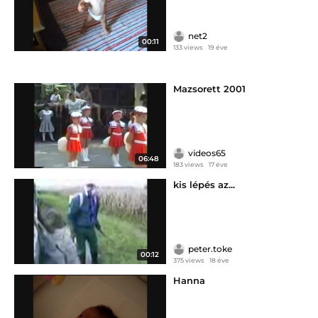
net2
00:11
133 views
19 éve
Mazsorett 2001
videos65
06:48
183 views
17 éve
kis lépés az...
peter.toke
00:12
375 views
18 éve
Hanna