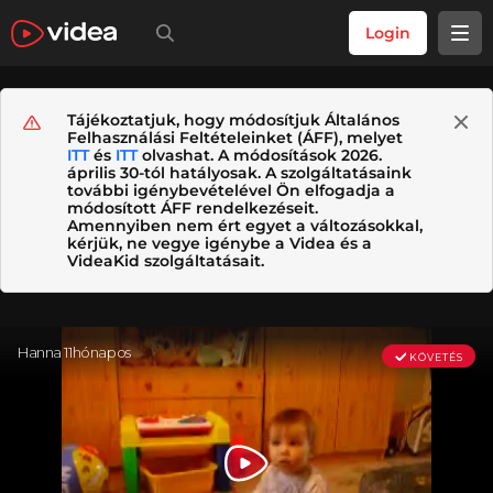
Login
Tájékoztatjuk, hogy módosítjuk Általános
Felhasználási Feltételeinket (ÁFF), melyet
ITT
és
ITT
olvashat. A módosítások 2026.
április 30-tól hatályosak. A szolgáltatásaink
további igénybevételével Ön elfogadja a
módosított ÁFF rendelkezéseit.
Amennyiben nem ért egyet a változásokkal,
kérjük, ne vegye igénybe a Videa és a
VideaKid szolgáltatásait.