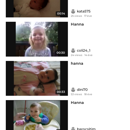
kata575
00:14
25 views
17 éve
Hanna
coli24_1
00:30
24 views
14 éve
hanna
dini70
00:33
53 views
18 éve
Hanna
barocsitim