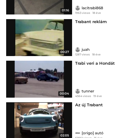
lacitrabi868
01:16
1963 views
18 éve
Trabant reklám
juah
00:27
1287 views
18 éve
Trabi veri a Hondát
tunner
00:04
4564 views
19 éve
Az új Trabant
[origo] autó
02:05
511561 views
16 éve