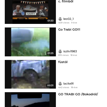
c. filmből
leo02_1
01:33
409 views
9 éve
Go Trabi GO!!!
iszilvi1983
01:25
819 views
18 éve
füstöl
lacite91
00:31
442 views
18 éve
GO TRABI GO /Bokodról/