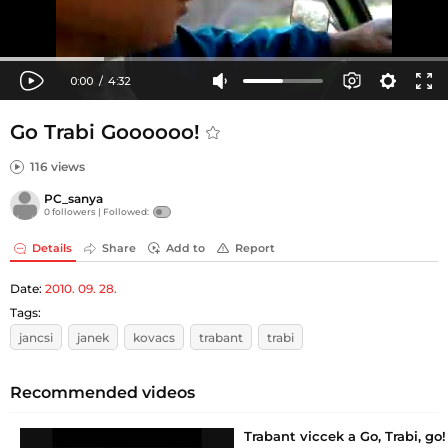
Go Trabi Goooooo!
116 views
PC_sanya
0 followers |
Followed:
Details
Share
Add to
Report
Date:
2010. 09. 28.
Tags:
jancsi
janek
kovacs
trabant
trabi
Recommended videos
Trabant viccek a Go, Trabi, go!