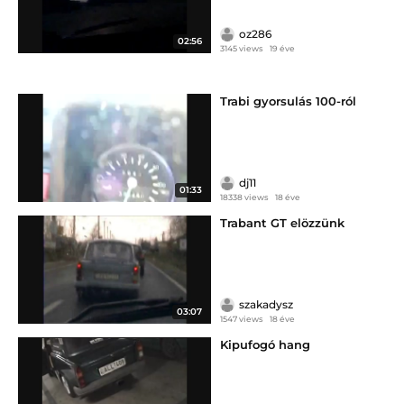
oz286
02:56
3145 views
19 éve
Trabi gyorsulás 100-ról
dj11
01:33
18338 views
18 éve
Trabant GT elözzünk
szakadysz
03:07
1547 views
18 éve
Kipufogó hang