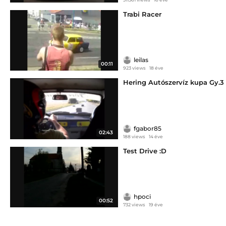
Trabi Racer
leilas
00:11
923 views
18 éve
Hering Autószervíz kupa Gy.3
fgabor85
02:43
188 views
14 éve
Test Drive :D
hpoci
00:52
732 views
19 éve