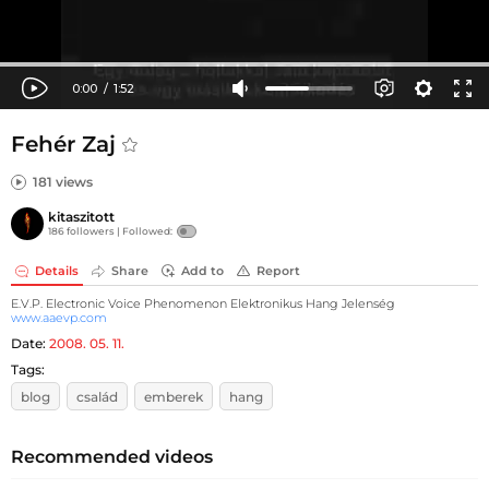
Fehér Zaj
181 views
kitaszitott
186 followers |
Followed:
Details
Share
Add to
Report
E.V.P. Electronic Voice Phenomenon Elektronikus Hang Jelenség
www.aaevp.com
Date:
2008. 05. 11.
Tags:
blog
család
emberek
hang
Recommended videos