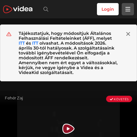
Login
Tájékoztatjuk, hogy módosítjuk Általános
Felhasználási Feltételeinket (ÁFF), melyet
ITT
és
ITT
olvashat. A módosítások 2026.
április 30-tól hatályosak. A szolgáltatásaink
további igénybevételével Ön elfogadja a
módosított ÁFF rendelkezéseit.
Amennyiben nem ért egyet a változásokkal,
kérjük, ne vegye igénybe a Videa és a
VideaKid szolgáltatásait.