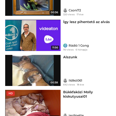
Csoni72
00:36
320 views
17 éve
Így lesz pihentető az alvás
Rádió 1 Gong
11:56
110 views
6 hónapja
Alszunk
Ildikó061
00:38
692 views
18 éve
Bükkfaközi Molly
HD
kiskutyusai01
jardinette