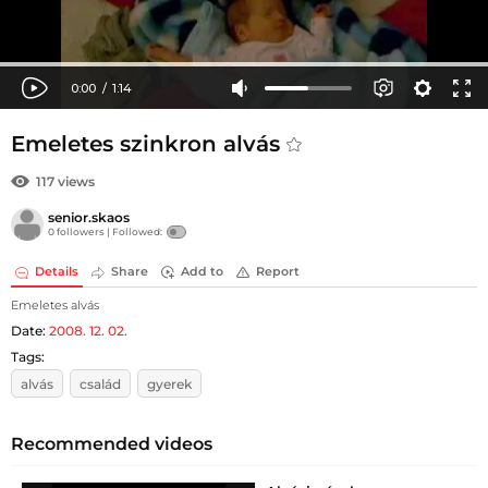
Emeletes szinkron alvás
117 views
senior.skaos
0 followers |
Followed:
Details
Share
Add to
Report
Emeletes alvás
Date:
2008. 12. 02.
Tags:
alvás
család
gyerek
Recommended videos