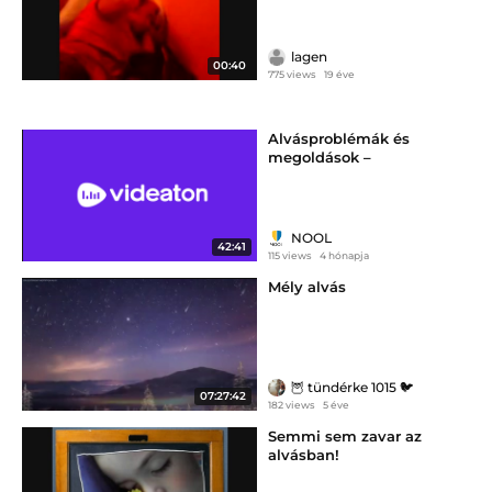
lagen
00:40
775 views
19 éve
Alvásproblémák és
megoldások –
légzésgyakorlat a pihentető
alvásért
NOOL
42:41
115 views
4 hónapja
Mély alvás
🦉 tündérke 1015 🐦
07:27:42
182 views
5 éve
Semmi sem zavar az
alvásban!