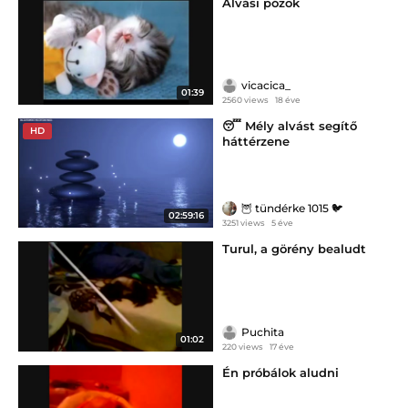
Alvási pózok
vicacica_
01:39
2560 views
18 éve
😴 Mély alvást segítő
HD
háttérzene
🦉 tündérke 1015 🐦
02:59:16
3251 views
5 éve
Turul, a görény bealudt
Puchita
01:02
220 views
17 éve
Én próbálok aludni