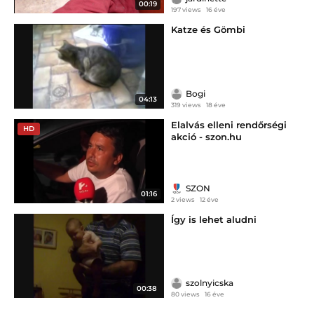
00:19
197 views
16 éve
Katze és Gömbi
Bogi
04:13
319 views
18 éve
Elalvás elleni rendőrségi
HD
akció - szon.hu
SZON
01:16
2 views
12 éve
Így is lehet aludni
szolnyicska
00:38
80 views
16 éve