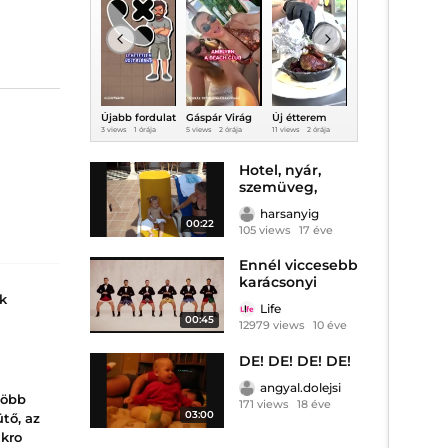
Újabb fordulat
Gáspár Virág
Új étterem
Ennyi ideig
a Robinson
ledobta a
nyílt
tart eljutni a
m
3 views
1 órája
5 views
2 órája
11 views
2 órája
15 views
3 órája
1
Tours
textilt, Európa
Kaposváron
parttól a vízig
botrányában!
legújabb
a Velencei-
L
úszószigetén
tónál
Hotel, nyár,
luxizik!
szemüveg,
ü
vicces
e
harsanyig
00:22
105 views
17 éve
Ennél viccesebb
karácsonyi
táncot nem
k
Life
láttál
00:45
12979 views
10 éve
DE! DE! DE! DE!
angyal.dolejsi
l, hogy
több
171 views
18 éve
párjának
03:00
ütő, az
a van.
ikro