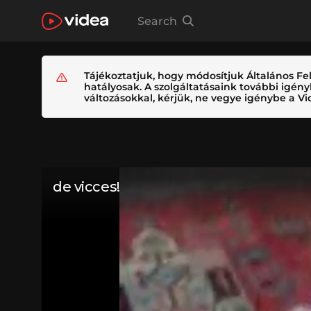
Search
Tájékoztatjuk, hogy módosítjuk Általános Fel
hatályosak. A szolgáltatásaink további igé
változásokkal, kérjük, ne vegye igénybe a Vid