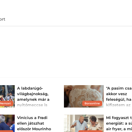
ort
A labdarúgó-
"A pasim csa
világbajnokság,
akkor vesz
amelynek már a
feleségül, ha
 Nemzet
Borsonline
nyitómeccse is
kifizetem az
elmaradhat
adósságait"
Itt állunk egy akkora
A menyasszony fé
Vinícius a Fradi
Mi fogyaszt 
botrány küszöbén, amely
megalázzák, ám 
ellen játszhat
energiát: a s
nem hiányzik a FIFA-nak.
tetemes adósság
először Mourinho
air fryer, a m