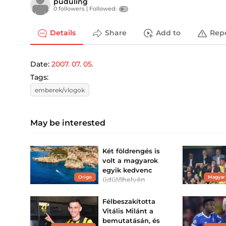
puduling
0 followers |
Followed:
Details
Share
Add to
Rep
Date:
2007. 07. 05.
Tags:
emberek/vlogok
May be interested
Két földrengés is
volt a magyarok
egyik kedvenc
Origo
Magyar
üdülőhelyén
Az elsőt hajnalban Novi
Vinodolskinál, a
Félbeszakította
másodikat reggel
Dubrovnik környékén
Vitális Milánt a
lehetett érezni.
bemutatásán, és