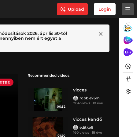
Upload
Login
ódosítások 2026. április 30-tól
 Amennyiben nem ért egyet a
Recommended videos
vicces
robbie76m
704 views
18 éve
00:32
vicces kendő
editke6
160 views
18 éve
01:20