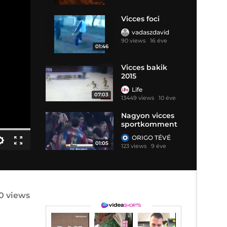
Vicces foci
vadaszdavid
90 views
16 éve
01:46
Vicces bakik
2015
Life
07:03
13449 views
10 éve
Nagyon vicces
sportkomment
átor
ORIGO TÉVÉ
01:05
123 views
9 éve
0 views