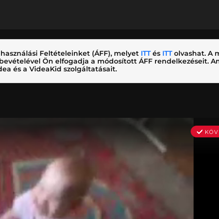
használási Feltételeinket (ÁFF), melyet
ITT
és
ITT
olvashat. A m
nybevételével Ön elfogadja a módosított ÁFF rendelkezéseit.
ea és a VideaKid szolgáltatásait.