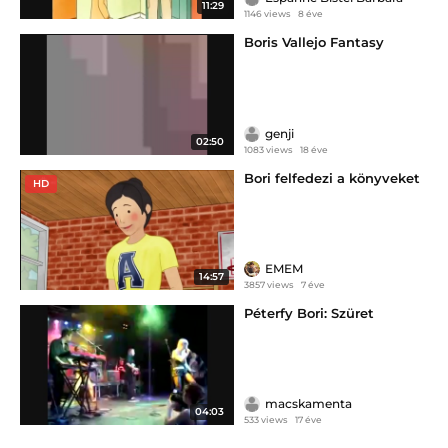
11:29
1146 views
8 éve
Boris Vallejo Fantasy
genji
02:50
1083 views
18 éve
Bori felfedezi a könyveket
HD
EMEM
14:57
3857 views
7 éve
Péterfy Bori: Szüret
macskamenta
04:03
533 views
17 éve