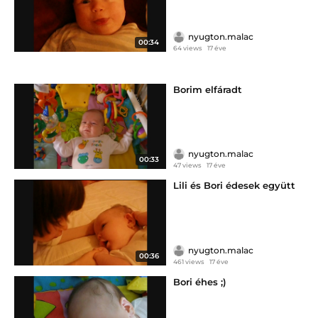
nyugton.malac
00:34
64 views
17 éve
Borim elfáradt
nyugton.malac
00:33
47 views
17 éve
Lili és Bori édesek együtt
nyugton.malac
00:36
461 views
17 éve
Bori éhes ;)