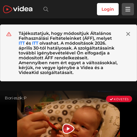
Login
Tájékoztatjuk, hogy módosítjuk Általános
Felhasználási Feltételeinket (ÁFF), melyet
ITT
és
ITT
olvashat. A módosítások 2026.
április 30-tól hatályosak. A szolgáltatásaink
további igénybevételével Ön elfogadja a
módosított ÁFF rendelkezéseit.
Amennyiben nem ért egyet a változásokkal,
kérjük, ne vegye igénybe a Videa és a
VideaKid szolgáltatásait.