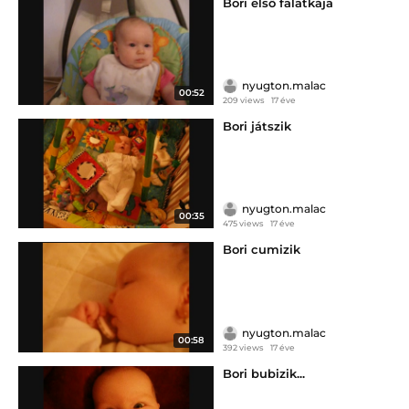
Bori első falatkája
nyugton.malac
00:52
209 views
17 éve
Bori játszik
nyugton.malac
00:35
475 views
17 éve
Bori cumizik
nyugton.malac
00:58
392 views
17 éve
Bori bubizik...