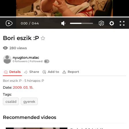
Bori eszik :P
280 views
nyugton.malac
0 followers |
Followed:
Details
Share
Add to
Report
Bori eszik :P - 5 hónapos :P
Date:
2009. 03. 15.
Tags:
család
gyerek
Recommended videos