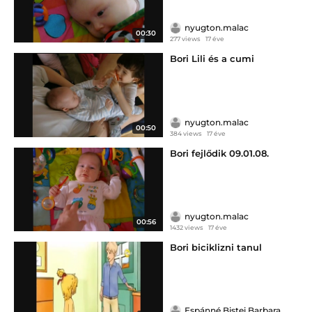
nyugton.malac
00:30
277 views
17 éve
Bori Lili és a cumi
nyugton.malac
00:50
384 views
17 éve
Bori fejlődik 09.01.08.
nyugton.malac
00:56
1432 views
17 éve
Bori biciklizni tanul
Espánné Bistei Barbara