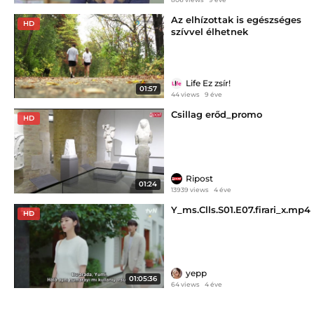
Az elhízottak is egészséges
HD
szívvel élhetnek
Life Ez zsír!
01:57
44 views
9 éve
Csillag erőd_promo
HD
Ripost
01:24
13939 views
4 éve
Y_ms.Clls.S01.E07.firari_x.mp4
HD
yepp
01:05:36
64 views
4 éve