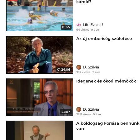
kardió?
Life Ez zsír!
01:55
64 views
9 éve
Az új emberiség születése
D. Szilvia
01:24:06
397 views
9 éve
Idegenek és ókori mérnökök
D. Szilvia
42:07
3251 views
9 éve
A boldogság Forrása bennünk
van