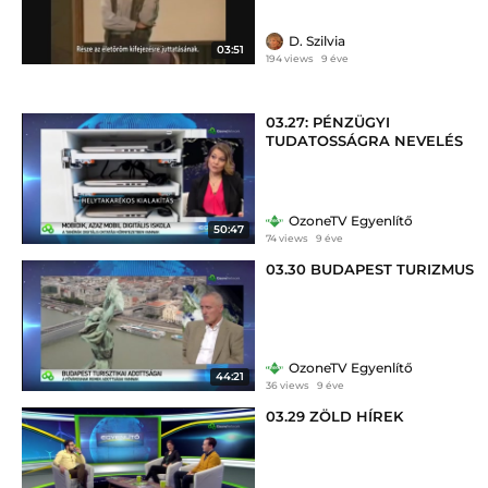
D. Szilvia
03:51
194 views
9 éve
03.27: PÉNZÜGYI
TUDATOSSÁGRA NEVELÉS
OzoneTV Egyenlítő
50:47
74 views
9 éve
03.30 BUDAPEST TURIZMUS
OzoneTV Egyenlítő
44:21
36 views
9 éve
03.29 ZÖLD HÍREK