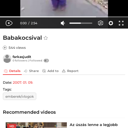
Babakocsival
544 views
farkasjudit
0 followers |
Followed:
Details
Share
Add to
Report
Date:
2007. 01. 09.
Tags:
emberek/vlogok
Recommended videos
Az úszás lenne a legjobb
HD