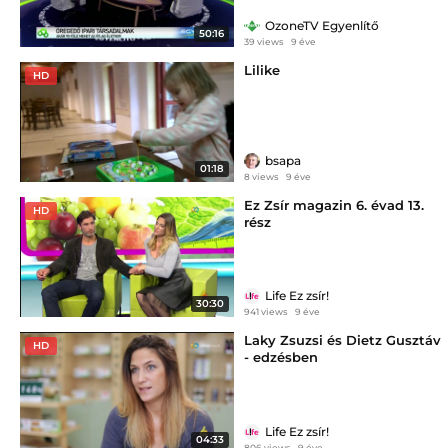
OzoneTV Egyenlítő
50:16
39 views
9 éve
Lilike
HD
bsapa
01:18
8 views
9 éve
Ez Zsír magazin 6. évad 13.
HD
rész
Life Ez zsír!
30:30
941 views
9 éve
Laky Zsuzsi és Dietz Gusztáv
HD
- edzésben
Life Ez zsír!
04:33
806 views
9 éve