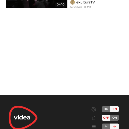
ekulturaTV
04:10
67 views
13 éve
HU
EN
OFF
ON