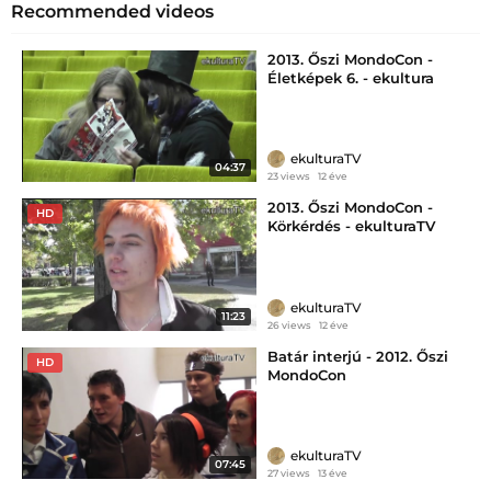
Recommended videos
2013. Őszi MondoCon -
Életképek 6. - ekultura
ekulturaTV
04:37
23 views
12 éve
2013. Őszi MondoCon -
HD
Körkérdés - ekulturaTV
ekulturaTV
11:23
26 views
12 éve
Batár interjú - 2012. Őszi
HD
MondoCon
ekulturaTV
07:45
27 views
13 éve