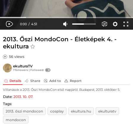
2013. Őszi MondoCon - Életképek 4. -
ekultura
56 views
ekulturaTV
7 followers |
Followed:
Details
Share
Add to
Report
Villanások a 2013. Őszi MondoCon első napjáról. Budapest, 2013. október 5.
Date:
2013. 10. 07.
Tags:
2013. őszi mondocon
cosplay
ekultura.hu
ekulturatv
mondocon