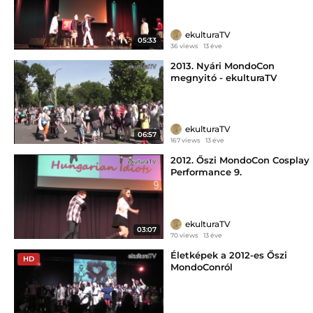
ekulturaTV
05:33
36 views
13 éve
2013. Nyári MondoCon
megnyitó - ekulturaTV
ekulturaTV
06:57
167 views
13 éve
2012. Őszi MondoCon Cosplay
Performance 9.
ekulturaTV
03:07
70 views
13 éve
Életképek a 2012-es Őszi
HD
MondoConról