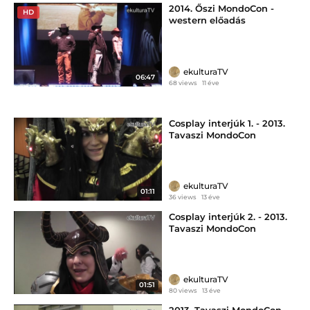
2014. Őszi MondoCon -
HD
western előadás
ekulturaTV
06:47
68 views
11 éve
Cosplay interjúk 1. - 2013.
Tavaszi MondoCon
ekulturaTV
01:11
36 views
13 éve
Cosplay interjúk 2. - 2013.
Tavaszi MondoCon
ekulturaTV
01:51
80 views
13 éve