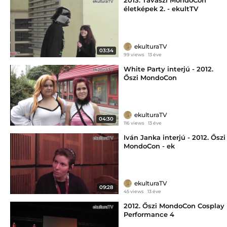
2013. Tavaszi MondoCon
életképek 2. - ekultTV
ekulturaTV
03:34
99 views
13 éve
White Party interjú - 2012.
Őszi MondoCon
ekulturaTV
04:30
116 views
13 éve
Iván Janka interjú - 2012. Őszi
MondoCon - ek
ekulturaTV
09:28
45 views
13 éve
2012. Őszi MondoCon Cosplay
Performance 4