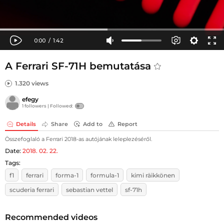
A Ferrari SF-71H bemutatása
1.320 views
efegy
1 followers |
Followed:
Details
Share
Add to
Report
Összefoglaló a Ferrari 2018-as autójának leleplezéséről.
Date:
2018. 02. 22.
Tags:
f1
ferrari
forma-1
formula-1
kimi räikkönen
scuderia ferrari
sebastian vettel
sf-71h
Recommended videos