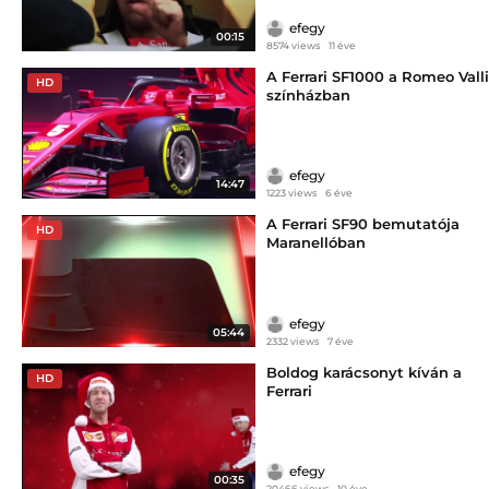
efegy
00:15
8574 views
11 éve
A Ferrari SF1000 a Romeo Valli
HD
színházban
efegy
14:47
1223 views
6 éve
A Ferrari SF90 bemutatója
HD
Maranellóban
efegy
05:44
2332 views
7 éve
Boldog karácsonyt kíván a
HD
Ferrari
efegy
00:35
20466 views
10 éve