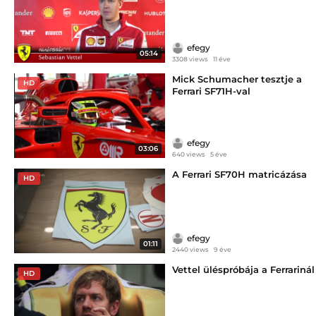
efegy
05:14
3308 views
11 éve
Mick Schumacher tesztje a
HD
Ferrari SF71H-val
efegy
03:06
640 views
5 éve
A Ferrari SF70H matricázása
HD
efegy
01:11
2440 views
9 éve
Vettel üléspróbája a Ferrarinál
HD