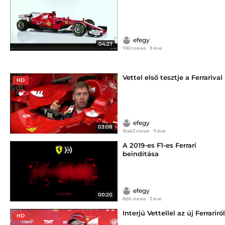
efegy
04:27
11161 views
9 éve
Vettel első tesztje a Ferrarival
HD
efegy
03:08
15463 views
11 éve
A 2019-es F1-es Ferrari
beindítása
efegy
00:20
866 views
7 éve
Interjú Vettellel az új Ferrariról
HD