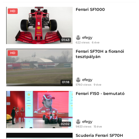
Ferrari SF1000
HD
efegy
01:43
622 views
6 éve
Ferrari SF70H a fioranói
HD
tesztpályán
efegy
01:18
5760 views
9 éve
Ferrari F150 - bemutató
efegy
02:02
9833 views
15 éve
Scuderia Ferrari SF70H