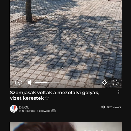
Szomjasak voltak a mezőfalvi gólyák,
vizet kerestek
DUOL
167 views
14 followers |
Followed: