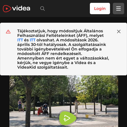
Login
Tájékoztatjuk, hogy módosítjuk Általános
Felhasználási Feltételeinket (ÁFF), melyet
ITT
és
ITT
olvashat. A módosítások 2026.
április 30-tól hatályosak. A szolgáltatásaink
további igénybevételével Ön elfogadja a
módosított ÁFF rendelkezéseit.
Amennyiben nem ért egyet a változásokkal,
kérjük, ne vegye igénybe a Videa és a
VideaKid szolgáltatásait.