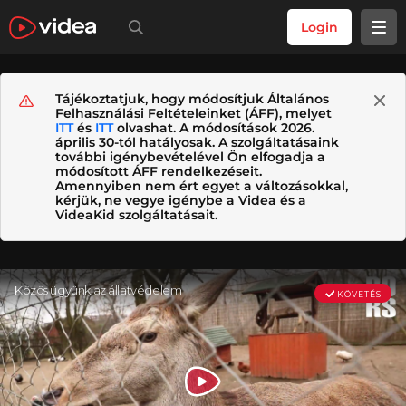
Login
Tájékoztatjuk, hogy módosítjuk Általános
Felhasználási Feltételeinket (ÁFF), melyet
ITT
és
ITT
olvashat. A módosítások 2026.
április 30-tól hatályosak. A szolgáltatásaink
további igénybevételével Ön elfogadja a
módosított ÁFF rendelkezéseit.
Amennyiben nem ért egyet a változásokkal,
kérjük, ne vegye igénybe a Videa és a
VideaKid szolgáltatásait.