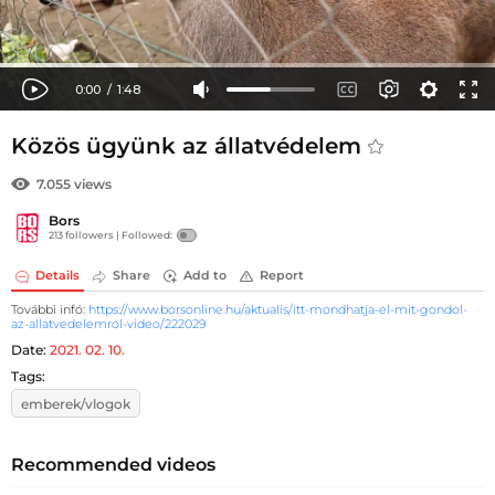
Közös ügyünk az állatvédelem
7.055 views
Bors
213 followers |
Followed:
Details
Share
Add to
Report
További infó:
https://www.borsonline.hu/aktualis/itt-mondhatja-el-mit-gondol-
az-allatvedelemrol-video/222029
Date:
2021. 02. 10.
Tags:
emberek/vlogok
Recommended videos