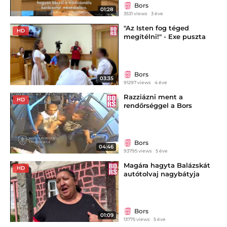
Bors
01:28
3531 views
3 éve
"Az Isten fog téged
HD
megítélni!" - Exe puszta
kézzel tépte ki a fiatal anya
szemét
Bors
03:35
91297 views
4 éve
Razziázni ment a
HD
rendőrséggel a Bors
Bors
04:46
93795 views
5 éve
Magára hagyta Balázskát
HD
autótolvaj nagybátyja
Bors
01:09
13775 views
5 éve