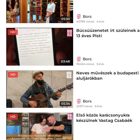
Bors
05:30
40796 views
4 éve
Búcsúüzenetet írt szüleinek a
HD
13 éves Pisti
Bors
03:48
116434 views
5 éve
Neves művészek a budapesti
HD
aluljárókban
Bors
05:34
22157 views
5 éve
Első közös karácsonyukra
HD
készülnek Vastag Csabáék