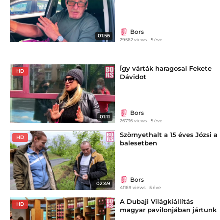
Bors
01:56
29562 views
5 éve
Így várták haragosai Fekete
HD
Dávidot
Bors
01:11
26736 views
5 éve
Szörnyethalt a 15 éves Józsi a
HD
balesetben
Bors
02:49
41169 views
5 éve
A Dubaji Világkiállítás
HD
magyar pavilonjában jártunk