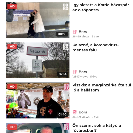
Így sietett a Korda házaspár
HD
az oltópontra
Bors
00:38
26499 views
5 éve
Kalaznó, a koronavírus-
HD
mentes falu
Bors
02:14
12543 views
5 éve
Viszkis: a magánzárka óta túl
HD
jó a hallásom
Bors
01:40
36869 views
5 éve
Ön szerint sok a kátyú a
HD
fővárosban?