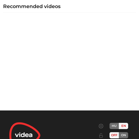
Recommended videos
HU
EN
OFF
ON