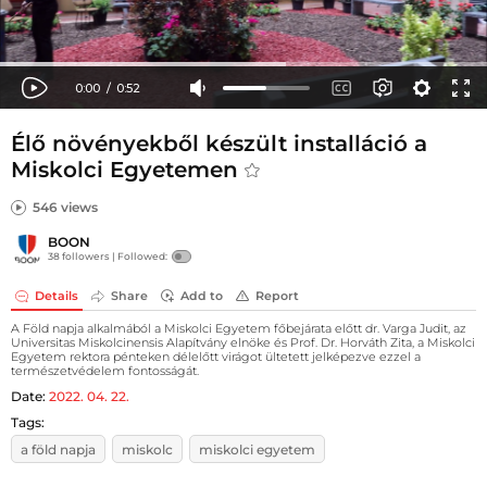
Élő növényekből készült installáció a
Miskolci Egyetemen
546 views
BOON
38 followers |
Followed:
Details
Share
Add to
Report
A Föld napja alkalmából a Miskolci Egyetem főbejárata előtt dr. Varga Judit, az
Universitas Miskolcinensis Alapítvány elnöke és Prof. Dr. Horváth Zita, a Miskolci
Egyetem rektora pénteken délelőtt virágot ültetett jelképezve ezzel a
természetvédelem fontosságát.
Date:
2022. 04. 22.
Tags:
a föld napja
miskolc
miskolci egyetem