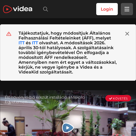
Login
Tájékoztatjuk, hogy módosítjuk Általános
Felhasználási Feltételeinket (ÁFF), melyet
ITT
és
ITT
olvashat. A módosítások 2026.
április 30-tól hatályosak. A szolgáltatásaink
további igénybevételével Ön elfogadja a
módosított ÁFF rendelkezéseit.
Amennyiben nem ért egyet a változásokkal,
kérjük, ne vegye igénybe a Videa és a
VideaKid szolgáltatásait.