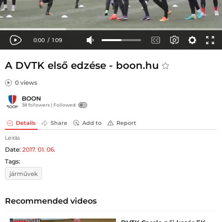
A DVTK első edzése - boon.hu
0 views
BOON
38 followers |
Followed:
Details
Share
Add to
Report
Leírás
Date:
2017. 01. 06.
Tags:
járművek
Recommended videos