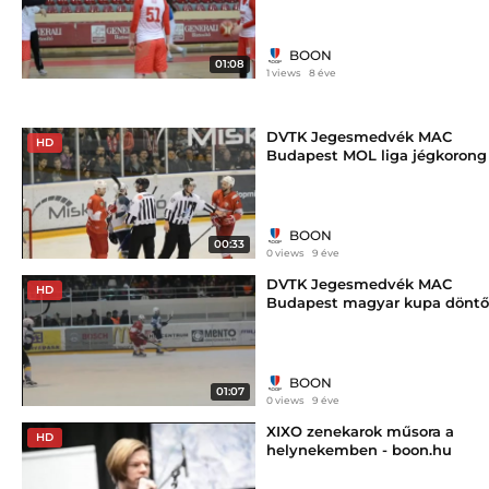
BOON
01:08
1 views
8 éve
DVTK Jegesmedvék MAC
HD
Budapest MOL liga jégkorong
döntő - boon.hu
BOON
00:33
0 views
9 éve
DVTK Jegesmedvék MAC
HD
Budapest magyar kupa döntő
jégkorong - boon.hu
BOON
01:07
0 views
9 éve
XIXO zenekarok műsora a
HD
helynekemben - boon.hu