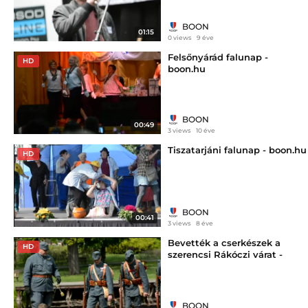
BOON
01:15
0 views
9 éve
Felsőnyárád falunap -
HD
boon.hu
BOON
00:49
3 views
10 éve
Tiszatarjáni falunap - boon.hu
HD
BOON
00:41
3 views
8 éve
Bevették a cserkészek a
HD
szerencsi Rákóczi várat -
boon.hu
BOON