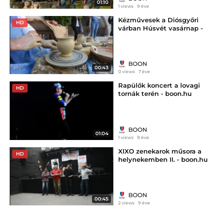
01:10
1 views
9 éve
Kézművesek a Diósgyőri
HD
várban Húsvét vasárnap -
boon.hu
BOON
00:43
0 views
7 éve
Rapülők koncert a lovagi
HD
tornák terén - boon.hu
BOON
01:04
1 views
9 éve
XIXO zenekarok műsora a
HD
helynekemben II. - boon.hu
BOON
00:45
2 views
9 éve