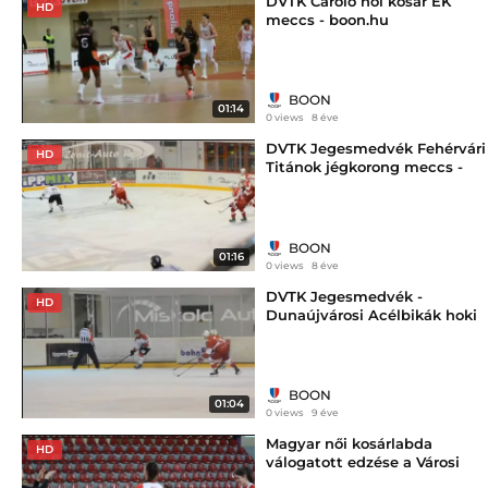
DVTK Carolo női kosár EK
HD
meccs - boon.hu
BOON
01:14
0 views
8 éve
DVTK Jegesmedvék Fehérvári
HD
Titánok jégkorong meccs -
boon.hu
BOON
01:16
0 views
8 éve
DVTK Jegesmedvék -
HD
Dunaújvárosi Acélbikák hoki
meccs - boon.hu
BOON
01:04
0 views
9 éve
Magyar női kosárlabda
HD
válogatott edzése a Városi
Sportcsarnokban - boon.hu