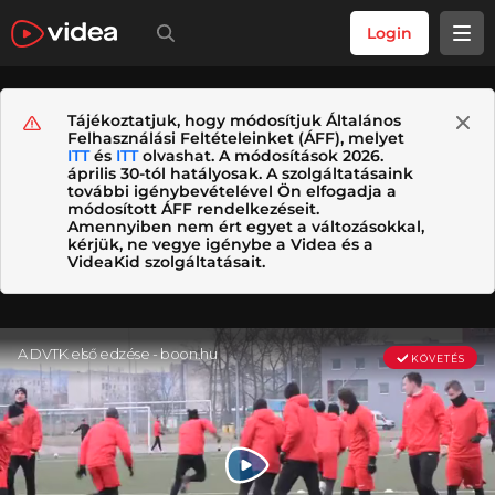
Login
Tájékoztatjuk, hogy módosítjuk Általános
Felhasználási Feltételeinket (ÁFF), melyet
ITT
és
ITT
olvashat. A módosítások 2026.
április 30-tól hatályosak. A szolgáltatásaink
további igénybevételével Ön elfogadja a
módosított ÁFF rendelkezéseit.
Amennyiben nem ért egyet a változásokkal,
kérjük, ne vegye igénybe a Videa és a
VideaKid szolgáltatásait.