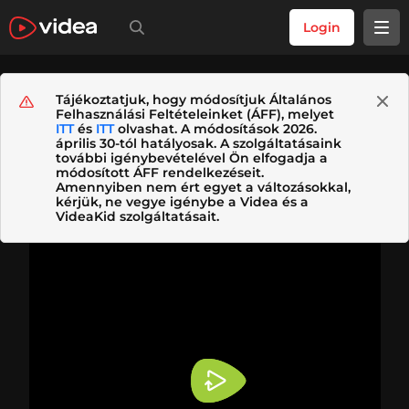
Login
Tájékoztatjuk, hogy módosítjuk Általános
Felhasználási Feltételeinket (ÁFF), melyet
ITT
és
ITT
olvashat. A módosítások 2026.
április 30-tól hatályosak. A szolgáltatásaink
további igénybevételével Ön elfogadja a
módosított ÁFF rendelkezéseit.
Amennyiben nem ért egyet a változásokkal,
kérjük, ne vegye igénybe a Videa és a
VideaKid szolgáltatásait.