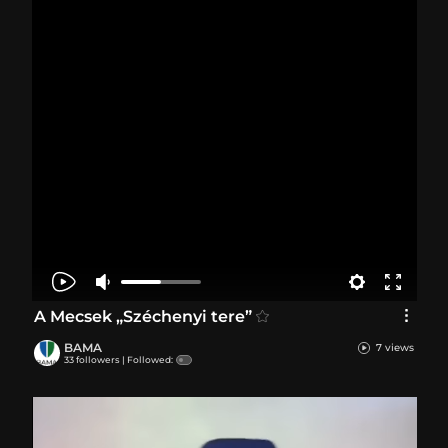
A Mecsek „Széchenyi tere”
BAMA
7 views
33 followers |
Followed: