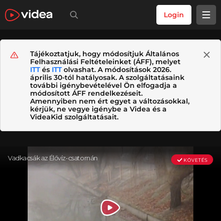
Login
Tájékoztatjuk, hogy módosítjuk Általános
Felhasználási Feltételeinket (ÁFF), melyet
ITT
és
ITT
olvashat. A módosítások 2026.
április 30-tól hatályosak. A szolgáltatásaink
további igénybevételével Ön elfogadja a
módosított ÁFF rendelkezéseit.
Amennyiben nem ért egyet a változásokkal,
kérjük, ne vegye igénybe a Videa és a
VideaKid szolgáltatásait.