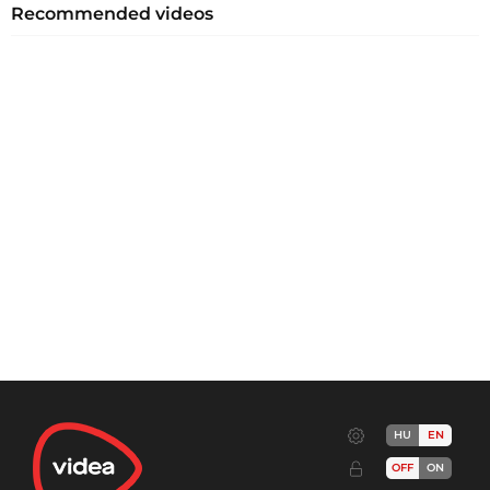
Recommended videos
HU
EN
OFF
ON