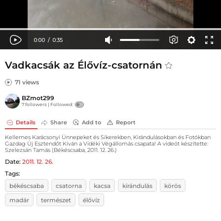
Vadkacsák az Élővíz-csatornán
71 views
BZmot299
7 followers |
Followed:
Details
Share
Add to
Report
Kellemes Karácsonyi Ünnepeket és Sikerekben, Kirándulásokban és Fotókban
Gazdag Új Esztendőt Kíván a Vidéki Végállomás csapata! A videót készítette:
Szelezsán Tamás (Békéscsaba, 2011. 12. 26.)
Date:
2011. 12. 26.
Tags:
békéscsaba
csatorna
kacsa
kirándulás
körös
madár
természet
élővíz