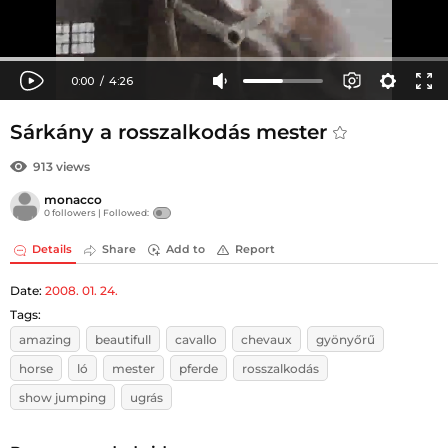
Sárkány a rosszalkodás mester
913 views
monacco
0 followers |
Followed:
Details
Share
Add to
Report
Date:
2008. 01. 24.
Tags:
amazing
beautifull
cavallo
chevaux
gyönyőrű
horse
ló
mester
pferde
rosszalkodás
show jumping
ugrás