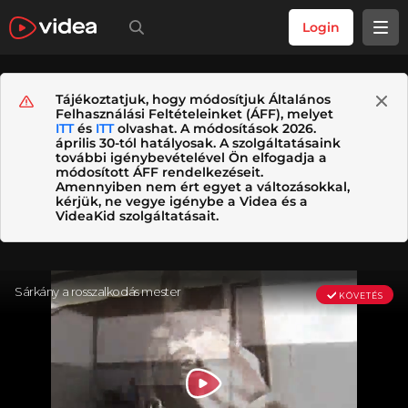
Login
Tájékoztatjuk, hogy módosítjuk Általános
Felhasználási Feltételeinket (ÁFF), melyet
ITT
és
ITT
olvashat. A módosítások 2026.
április 30-tól hatályosak. A szolgáltatásaink
további igénybevételével Ön elfogadja a
módosított ÁFF rendelkezéseit.
Amennyiben nem ért egyet a változásokkal,
kérjük, ne vegye igénybe a Videa és a
VideaKid szolgáltatásait.