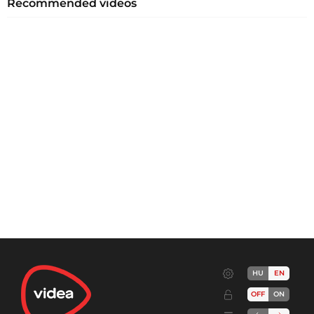
Recommended videos
HU
EN
OFF
ON