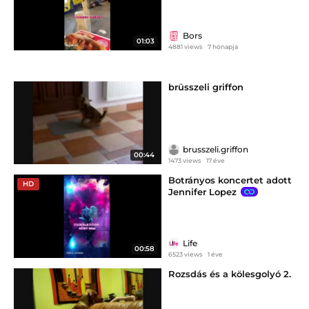
Bors
01:03
4881 views
7 hónapja
brüsszeli griffon
brusszeli.griffon
00:44
1473 views
17 éve
Botrányos koncertet adott
HD
Jennifer Lopez
Life
00:58
6523 views
1 éve
Rozsdás és a kölesgolyó 2.