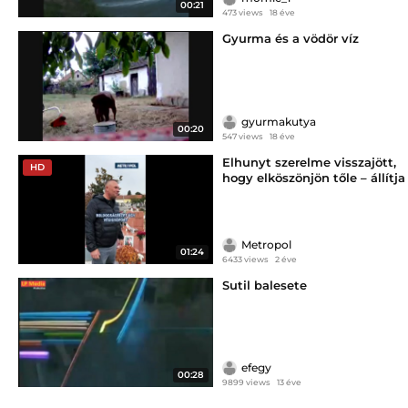
00:21
473 views
18 éve
Gyurma és a vödör víz
gyurmakutya
00:20
547 views
18 éve
Elhunyt szerelme visszajött,
HD
hogy elköszönjön tőle – állítja
Tibor
Metropol
01:24
6433 views
2 éve
Sutil balesete
efegy
00:28
9899 views
13 éve