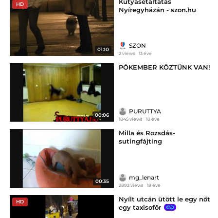
Kutyasétáltatás
HD
Nyíregyházán - szon.hu
SZON
01:10
2 views
13 éve
PÓKEMBER KÖZTÜNK VAN!
PURUTTYA
00:06
1845 views
18 éve
Milla és Rozsdás-
sutingfájting
mg_lenart
00:35
2892 views
18 éve
Nyílt utcán ütött le egy nőt
HD
egy taxisofőr