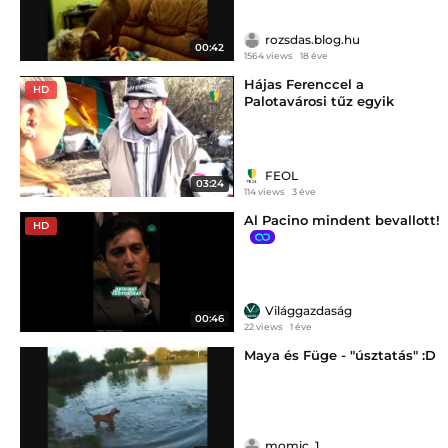
rozsdas.blog.hu
00:42
1564 views
18 éve
Hájas Ferenccel a
HD
Palotavárosi tűz egyik
károsult hajléktalanjával
beszélgettünk
FEOL
03:24
114 views
3 éve
Al Pacino mindent bevallott!
HD
Világgazdaság
00:46
22 views
1 éve
Maya és Füge - "úsztatás" :D
momic_1