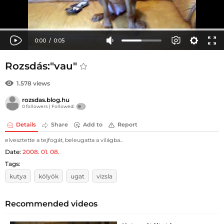
Rozsdás:"vau"
1.578 views
rozsdas.blog.hu
0 followers |
Followed:
Details
Share
Add to
Report
elvesztette a tejfogát, beleugatta a világba...
Date:
2008. 01. 08.
Tags:
kutya
kölyök
ugat
vizsla
Recommended videos