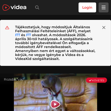
Login
Tájékoztatjuk, hogy módosítjuk Általános
Felhasználási Feltételeinket (ÁFF), melyet
ITT
és
ITT
olvashat. A módosítások 2026.
április 30-tól hatályosak. A szolgáltatásaink
további igénybevételével Ön elfogadja a
módosított ÁFF rendelkezéseit.
Amennyiben nem ért egyet a változásokkal,
kérjük, ne vegye igénybe a Videa és a
VideaKid szolgáltatásait.