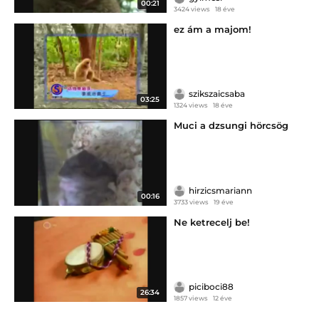
00:21
3424 views
18 éve
ez ám a majom!
szikszaicsaba
03:25
1324 views
18 éve
Muci a dzsungi hörcsög
hirzicsmariann
00:16
3733 views
19 éve
Ne ketrecelj be!
piciboci88
26:34
1857 views
12 éve