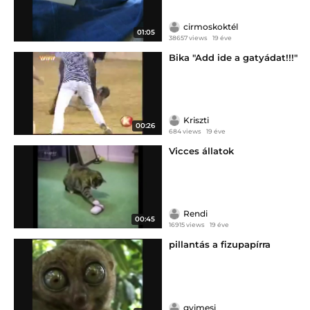
cirmoskoktél
01:05
38657 views
19 éve
Bika "Add ide a gatyádat!!!"
Kriszti
00:26
684 views
19 éve
Vicces állatok
Rendi
00:45
16915 views
19 éve
pillantás a fizupapírra
gyimesi