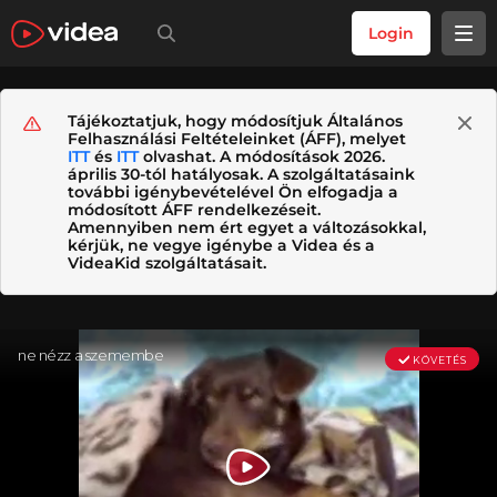
Login
Tájékoztatjuk, hogy módosítjuk Általános
Felhasználási Feltételeinket (ÁFF), melyet
ITT
és
ITT
olvashat. A módosítások 2026.
április 30-tól hatályosak. A szolgáltatásaink
további igénybevételével Ön elfogadja a
módosított ÁFF rendelkezéseit.
Amennyiben nem ért egyet a változásokkal,
kérjük, ne vegye igénybe a Videa és a
VideaKid szolgáltatásait.