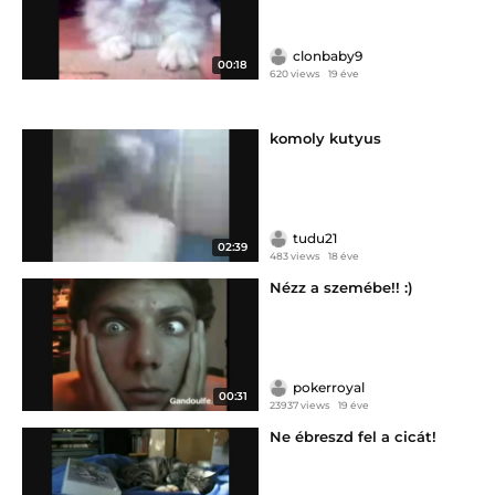
clonbaby9
00:18
620 views
19 éve
komoly kutyus
tudu21
02:39
483 views
18 éve
Nézz a szemébe!! :)
pokerroyal
00:31
23937 views
19 éve
Ne ébreszd fel a cicát!