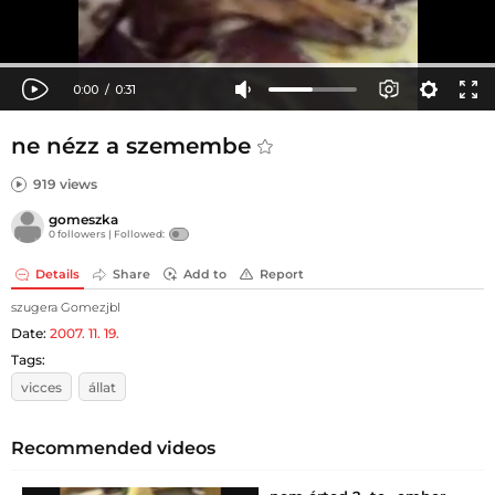
ne nézz a szemembe
919 views
gomeszka
0 followers |
Followed:
Details
Share
Add to
Report
szugera Gomezjbl
Date:
2007. 11. 19.
Tags:
vicces
állat
Recommended videos