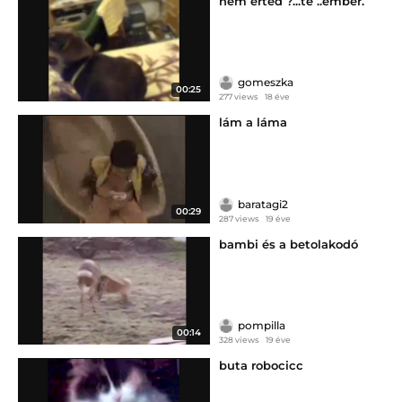
nem érted ?...te ..ember.
gomeszka
00:25
277 views
18 éve
lám a láma
baratagi2
00:29
287 views
19 éve
bambi és a betolakodó
pompilla
00:14
328 views
19 éve
buta robocicc