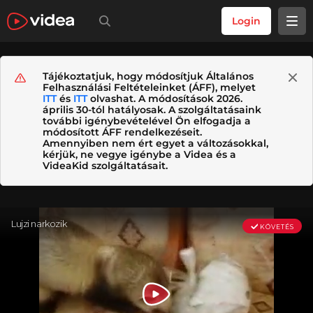
Login
Tájékoztatjuk, hogy módosítjuk Általános
Felhasználási Feltételeinket (ÁFF), melyet
ITT
és
ITT
olvashat. A módosítások 2026.
április 30-tól hatályosak. A szolgáltatásaink
további igénybevételével Ön elfogadja a
módosított ÁFF rendelkezéseit.
Amennyiben nem ért egyet a változásokkal,
kérjük, ne vegye igénybe a Videa és a
VideaKid szolgáltatásait.