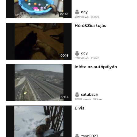
qcy
00:18
2191 views
18 éve
Héró&Zira tojás
qcy
00:13
670 views
18 éve
Idióta az autópályán
satubach
01:15
20013 views
18 éve
Elvis
zsani1023