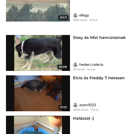
efegy
00:11
7510 views
10 éve
Sissy és Mizi hancúroznak
hederi.valeria
01:08
311 views
14 éve
Elvis és Freddy 7 hetesen
zsani1023
01:21
2689 views
17 éve
Halászat :)