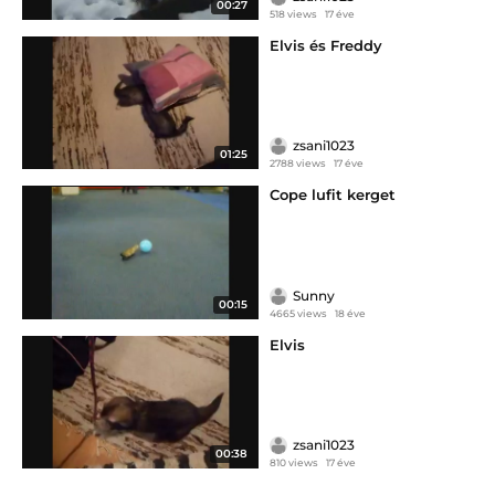
00:27
518 views
17 éve
Elvis és Freddy
zsani1023
01:25
2788 views
17 éve
Cope lufit kerget
Sunny
00:15
4665 views
18 éve
Elvis
zsani1023
00:38
810 views
17 éve