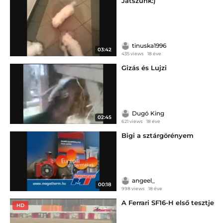
Játszunk:)
tinuska1996
03:42
435 views
18 éve
Gizás és Lujzi
Dugó King
02:45
621 views
18 éve
Bigi a sztárgörényem
angeel_
00:18
998 views
18 éve
A Ferrari SF16-H első tesztje
HD