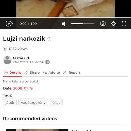
Lujzi narkozik
1.152 views
taszari60
0 followers |
Followed:
Details
Share
Add to
Report
Nem találja a bejáratot
Date:
2008. 01. 19.
Tags:
játék
vadászgörény
állat
Recommended videos